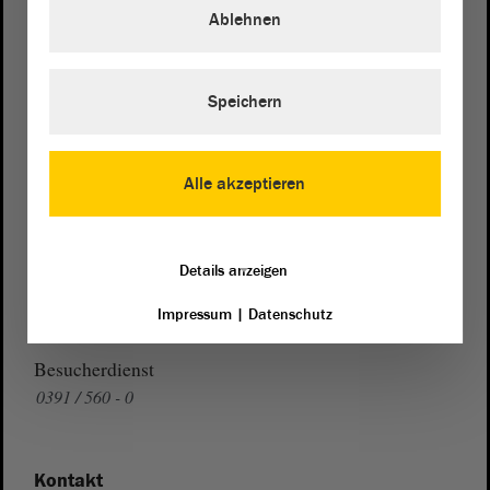
Ablehnen
39104 Magdeburg
Wegbeschreibung
Speichern
Auf Google Maps
Telefon und Fax
Alle akzeptieren
Zentrale:
0391 / 560 - 0
Fax:
0391 / 560 - 1123
Details anzeigen
Presse- und Öffentlichkeitsarbeit
0391 / 560 - 0
Impressum
|
Datenschutz
Besucherdienst
0391 / 560 - 0
Kontakt