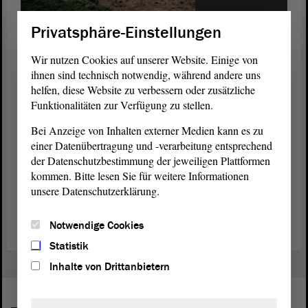
1/2
© ltlsa
Privatsphäre-Einstellungen
Während der Neugestaltung des Innenhofs des Landtags von
Sachsen-Anhalt.
Wir nutzen Cookies auf unserer Website. Einige von
ihnen sind technisch notwendig, während andere uns
Information
helfen, diese Website zu verbessern oder zusätzliche
Funktionalitäten zur Verfügung zu stellen.
Die angegebenen Ausstellungstermine können sich im Einzelfall
noch verschieben. Es wird empfohlen, sich über die Internetseite des
Bei Anzeige von Inhalten externer Medien kann es zu
Landtags aktuell zu informieren.
einer Datenübertragung und -verarbeitung entsprechend
der Datenschutzbestimmung der jeweiligen Plattformen
Sollten Sie Fragen zu einer der Ausstellungen haben oder daran
kommen. Bitte lesen Sie für weitere Informationen
interessiert sein, Ihre eigene Ausstellung im
Landtag
zu
unsere Datenschutzerklärung.
präsentieren, dann steht Ihnen für weitere Auskünfte
Matthias
Unfried
(Tel. 0391 560-1258) als Ansprechpartner zur Verfügung.
Notwendige Cookies
Statistik
Inhalte von Drittanbietern