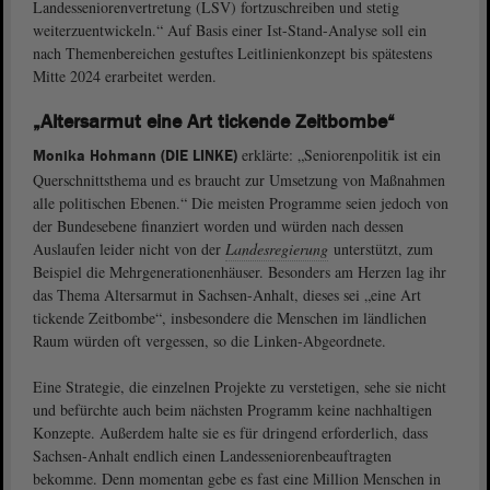
Landesseniorenvertretung (LSV) fortzuschreiben und stetig
weiterzuentwickeln.“ Auf Basis einer Ist-Stand-Analyse soll ein
nach Themenbereichen gestuftes Leitlinienkonzept bis spätestens
Mitte 2024 erarbeitet werden.
„Altersarmut eine Art tickende Zeitbombe“
erklärte: „Seniorenpolitik ist ein
Monika Hohmann (DIE LINKE)
Querschnittsthema und es braucht zur Umsetzung von Maßnahmen
alle politischen Ebenen.“ Die meisten Programme seien jedoch von
der Bundesebene finanziert worden und würden nach dessen
Auslaufen leider nicht von der
Landesregierung
unterstützt, zum
Beispiel die Mehrgenerationenhäuser. Besonders am Herzen lag ihr
das Thema Altersarmut in Sachsen-Anhalt, dieses sei „eine Art
tickende Zeitbombe“, insbesondere die Menschen im ländlichen
Raum würden oft vergessen, so die Linken-Abgeordnete.
Eine Strategie, die einzelnen Projekte zu verstetigen, sehe sie nicht
und befürchte auch beim nächsten Programm keine nachhaltigen
Konzepte. Außerdem halte sie es für dringend erforderlich, dass
Sachsen-Anhalt endlich einen Landesseniorenbeauftragten
bekomme. Denn momentan gebe es fast eine Million Menschen in