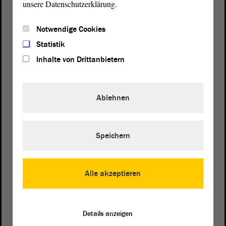
unsere Datenschutzerklärung.
Notwendige Cookies
Statistik
Inhalte von Drittanbietern
Ablehnen
Speichern
Postanschrift
von Sachsen-Anhalt
Landtag
Alle akzeptieren
Domplatz 6–9
39104 Magdeburg
Details anzeigen
Wegbeschreibung