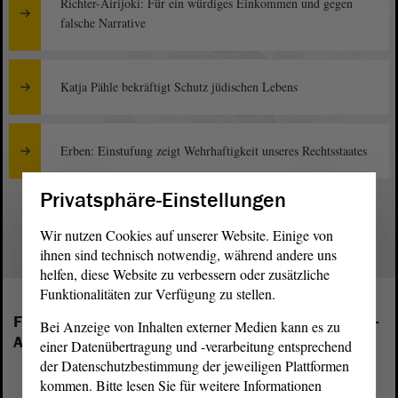
Richter-Airijoki: Für ein würdiges Einkommen und gegen
falsche Narrative
Katja Pähle bekräftigt Schutz jüdischen Lebens
Erben: Einstufung zeigt Wehrhaftigkeit unseres Rechtsstaates
Privatsphäre-Einstellungen
1
Wir nutzen Cookies auf unserer Website. Einige von
ihnen sind technisch notwendig, während andere uns
helfen, diese Website zu verbessern oder zusätzliche
Funktionalitäten zur Verfügung zu stellen.
Folgende Fraktionen sind im Landtag von Sachsen-
Bei Anzeige von Inhalten externer Medien kann es zu
Anhalt vertreten:
einer Datenübertragung und -verarbeitung entsprechend
der Datenschutzbestimmung der jeweiligen Plattformen
kommen. Bitte lesen Sie für weitere Informationen