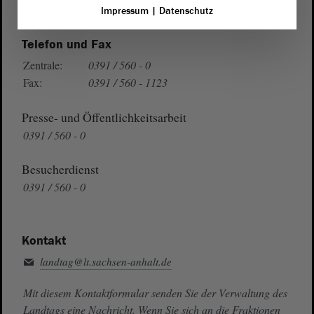
Auf Google Maps
Impressum
|
Datenschutz
Telefon und Fax
Zentrale:
0391 / 560 - 0
Fax:
0391 / 560 - 1123
Presse- und Öffentlichkeitsarbeit
0391 / 560 - 0
Besucherdienst
0391 / 560 - 0
Kontakt
landtag@lt.sachsen-anhalt.de
Mit diesem Kontaktformular senden Sie der Verwaltung des
Landtags eine Nachricht. Wenn Sie sich an die Fraktionen