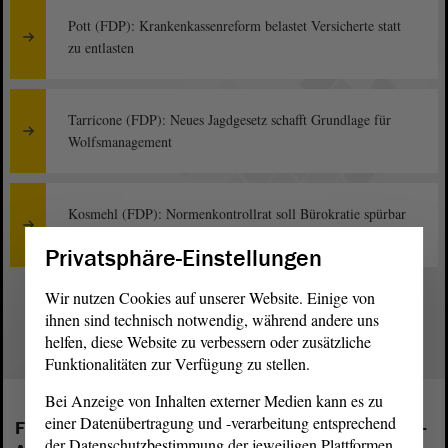
Pott (FDP): Krankenkassenreform belastet Versicherte statt
zu entlasten
Tarricone (FDP): Neues Jagdgesetz schafft Grundlage für
Wolfsmanagement
Kosmehl (FDP): Normenkontrollrat soll Bürokratie spürbar
senken
Privatsphäre-Einstellungen
Wir nutzen Cookies auf unserer Website. Einige von
1
ihnen sind technisch notwendig, während andere uns
helfen, diese Website zu verbessern oder zusätzliche
Funktionalitäten zur Verfügung zu stellen.
Bei Anzeige von Inhalten externer Medien kann es zu
einer Datenübertragung und -verarbeitung entsprechend
Folgende Fraktionen sind im Landtag von Sachsen-
der Datenschutzbestimmung der jeweiligen Plattformen