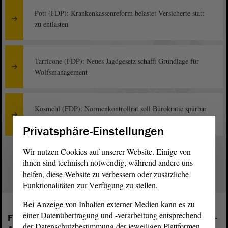
Pott (FDP): Krankenkassenreform belastet Versicherte statt
zu entlasten
Tarricone (FDP): Neues Jagdgesetz schafft Grundlage für
Wolfsmanagement
Kosmehl (FDP): Normenkontrollrat soll Bürokratie spürbar
senken
Privatsphäre-Einstellungen
Wir nutzen Cookies auf unserer Website. Einige von
1
ihnen sind technisch notwendig, während andere uns
helfen, diese Website zu verbessern oder zusätzliche
Funktionalitäten zur Verfügung zu stellen.
Bei Anzeige von Inhalten externer Medien kann es zu
einer Datenübertragung und -verarbeitung entsprechend
Folgende Fraktionen sind im Landtag von Sachsen-
der Datenschutzbestimmung der jeweiligen Plattformen