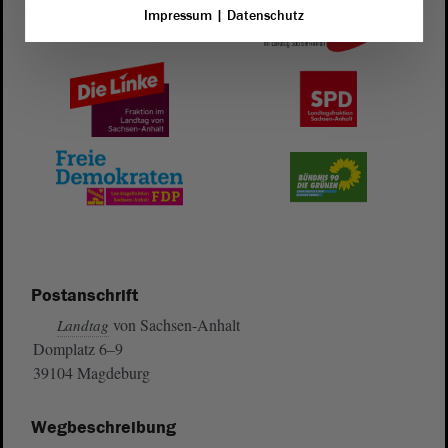
Impressum
|
Datenschutz
Postanschrift
von Sachsen-Anhalt
Landtag
Domplatz 6–9
39104 Magdeburg
Wegbeschreibung