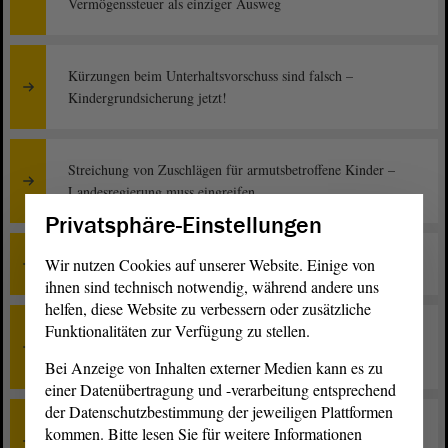
Vermögenssteuer als einziger Ausweg
Kürzungen beim Unterhaltsvorschuss sind falsch –
Kindergrundsicherung jetzt!
Streichung von Zuschlägen für armutsbetroffene Kinder –
Landesregierung muss eingreifen
Privatsphäre-Einstellungen
Wir nutzen Cookies auf unserer Website. Einige von
Ausweitung der Ladenöffnungszeiten ist unsozial
ihnen sind technisch notwendig, während andere uns
helfen, diese Website zu verbessern oder zusätzliche
Funktionalitäten zur Verfügung zu stellen.
Seniorinnen und Senioren in Sachsen-Anhalt brauchen
höhere Renten
Bei Anzeige von Inhalten externer Medien kann es zu
einer Datenübertragung und -verarbeitung entsprechend
der Datenschutzbestimmung der jeweiligen Plattformen
Nebelkerzen statt Riesenreformen – Sachsen-Anhalt
kommen. Bitte lesen Sie für weitere Informationen