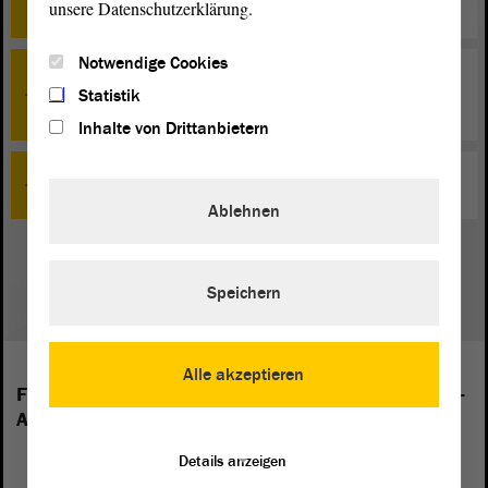
besonders stark betroffen
unsere Datenschutzerklärung.
Notwendige Cookies
Petitionen an den Landtag sind direkte Demokratie – Linke
Statistik
zieht Bilanz
Inhalte von Drittanbietern
Zum Urteil im Prozess gegen Taleb A.
Ablehnen
1
Speichern
Alle akzeptieren
Folgende Fraktionen sind im Landtag von Sachsen-
Anhalt vertreten:
Details anzeigen