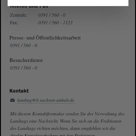
Telefon und Fax
Zentrale:
0391 / 560 - 0
Fax:
0391 / 560 - 1123
Presse- und Öffentlichkeitsarbeit
0391 / 560 - 0
Besucherdienst
0391 / 560 - 0
Kontakt
landtag@lt.sachsen-anhalt.de
Mit diesem Kontaktformular senden Sie der Verwaltung des
Landtags eine Nachricht. Wenn Sie sich an die Fraktionen
des Landtags richten möchten, dann empfehlen wir die
direkte Kontaktaufnahme mit den Fraktionen.