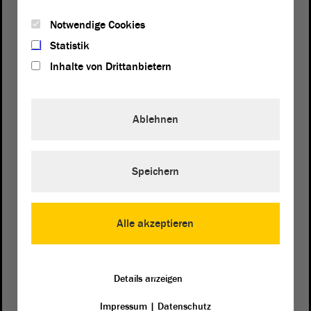
Notwendige Cookies
Statistik
Inhalte von Drittanbietern
Ablehnen
Speichern
Postanschrift
von Sachsen-Anhalt
Landtag
Domplatz 6–9
Alle akzeptieren
39104 Magdeburg
Wegbeschreibung
Details anzeigen
Auf Google Maps
Impressum
|
Datenschutz