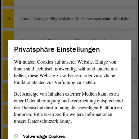
Immer weniger Möglichkeiten für Schwangerschaftsabbrüche
Startschuss für Förderung von Wasserstoffprojekten in
Privatsphäre-Einstellungen
Sachsen-Anhalt
Wir nutzen Cookies auf unserer Website. Einige von
ihnen sind technisch notwendig, während andere uns
Mehr Arztpraxen ohne Barrieren nötig
helfen, diese Website zu verbessern oder zusätzliche
Funktionalitäten zur Verfügung zu stellen.
Tierschutzkontrollen sollen Schmerzen bei Tieren verhindern
Bei Anzeige von Inhalten externer Medien kann es zu
einer Datenübertragung und -verarbeitung entsprechend
der Datenschutzbestimmung der jeweiligen Plattformen
kommen. Bitte lesen Sie für weitere Informationen
Preis des Deutschlandtickets muss stabil bleiben
unsere Datenschutzerklärung.
Notwendige Cookies
Impulse für Wirtschaft, Klimaschutz und Familien