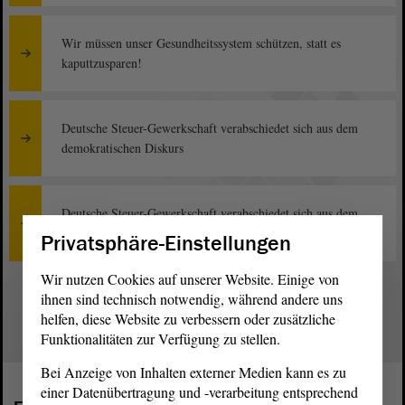
Wir müssen unser Gesundheitssystem schützen, statt es
kaputtzusparen!
Deutsche Steuer-Gewerkschaft verabschiedet sich aus dem
demokratischen Diskurs
Deutsche Steuer-Gewerkschaft verabschiedet sich aus dem
demokratischen Diskurs
Privatsphäre-Einstellungen
Wir nutzen Cookies auf unserer Website. Einige von
1
ihnen sind technisch notwendig, während andere uns
helfen, diese Website zu verbessern oder zusätzliche
Funktionalitäten zur Verfügung zu stellen.
Bei Anzeige von Inhalten externer Medien kann es zu
einer Datenübertragung und -verarbeitung entsprechend