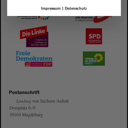
Impressum
|
Datenschutz
Postanschrift
von Sachsen-Anhalt
Landtag
Domplatz 6–9
39104 Magdeburg