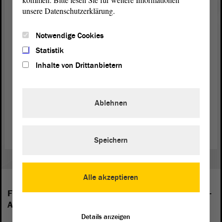
für Vitaldaten flächendeckend einzuführen. Geplant ist, dass alle
unsere Datenschutzerklärung.
Rettungswagen und Rettungshubschrauber entsprechend ausgerüstet
werden.
Notwendige Cookies
Der Landkreis Wittenberg und der Burgenlandkreis erproben seit
Statistik
Juli 2023 auf der Grundlage der Experimentierklausel für zwei
Inhalte von Drittanbietern
Jahre die Einführung des sogenannten Gemeindenotfallsanitäters.
Der Sanitäter soll bei Notfällen zum Einsatz kommen, bei denen
Patienten einer dringenden medizinischen Versorgung bedürfen,
aber ein Transport ins Krankenhaus nicht zwingend notwendig
Ablehnen
erscheint. So kann Rettungsdiensten und Notärzten der Rücken für
lebensrettende Einätze freigehalten werden.
Speichern
Alle akzeptieren
Folgende Fraktionen sind im Landtag von Sachsen-
Anhalt vertreten:
Details anzeigen