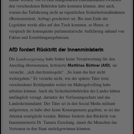
den verschiedenen Behörden habe kommen können, aber auch,
warum das Tatfahrzeug nicht an eigentlichen Sicherheitsmaßnahmen
(Bremsassistent, Airbag) gescheitert sei. Bis zum Ende der
Legislatur werde alles auf den Tisch kommen, so Heuer, er
versprach die konsequente parlamentarische Aufklärung anhand von
Fakten und Ermittlungsergebnissen.
AfD fordert Rücktritt der Innenministerin
Die
Landesregierung
habe bisher keine Verantwortung für den
Anschlag übernommen, kritisierte
, sie
Matthias Büttner (AfD)
versuche, „sich durchzumogeln“. „So kann das hier nicht
weitergehen.“ Er verstehe nicht, wie der spätere Täter trotz
verschiedener Kritikpunkte weiter im Maßregelvollzug habe
arbeiten können. Auch die Sicherheitsbehörden des Landes hätten
umfänglich versagt, darunter der Verfassungsschutz und das
Landeskriminalamt. Der Täter sei in den Social Media militant
aufgetreten, es habe aber keine Konsequenzen gegeben, so sei das
Attentat ermöglicht worden. Büttner forderte den Rücktritt von
Innenministerin Dr. Tamara Zieschang, damit die Menschen das
Vertrauen in den Staat zurückgewinnen könnten.