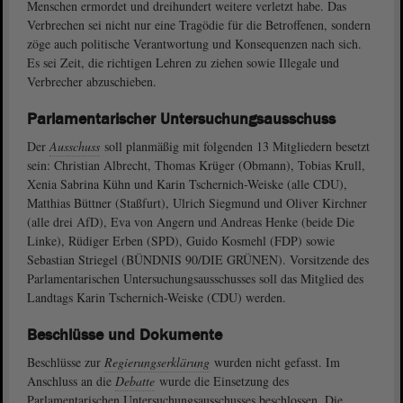
Menschen ermordet und dreihundert weitere verletzt habe. Das
Verbrechen sei nicht nur eine Tragödie für die Betroffenen, sondern
zöge auch politische Verantwortung und Konsequenzen nach sich.
Es sei Zeit, die richtigen Lehren zu ziehen sowie Illegale und
Verbrecher abzuschieben.
Parlamentarischer Untersuchungsausschuss
Der
Ausschuss
soll planmäßig mit folgenden 13 Mitgliedern besetzt
sein: Christian Albrecht, Thomas Krüger (Obmann), Tobias Krull,
Xenia Sabrina Kühn und Karin Tschernich-Weiske (alle CDU),
Matthias Büttner (Staßfurt), Ulrich Siegmund und Oliver Kirchner
(alle drei AfD), Eva von Angern und Andreas Henke (beide Die
Linke), Rüdiger Erben (SPD), Guido Kosmehl (FDP) sowie
Sebastian Striegel (BÜNDNIS 90/DIE GRÜNEN). Vorsitzende des
Parlamentarischen Untersuchungsausschusses soll das Mitglied des
Landtags Karin Tschernich-Weiske (CDU) werden.
Beschlüsse und Dokumente
Beschlüsse zur
Regierungserklärung
wurden nicht gefasst. Im
Anschluss an die
Debatte
wurde die Einsetzung des
Parlamentarischen Untersuchungsausschusses beschlossen. Die