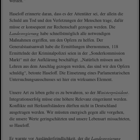
werden.“
Haseloff erinnerte daran, dass es der Attentäter sei, der allein die
Schuld am Tod und den Verletzungen der Menschen trage, dafür
müsse er konsequent zur Rechenschaft gezogen werden. Die
Landesregierung
habe schnellstmöglich alle notwendigen
Maßnahmen ergriffen, um den Opfern zu helfen. Der
Generalstaatsanwalt habe die Ermittlungen übernommen, 118
Ermittelnde der Kriminalpolizei seien in der „Sonderkommission
Markt“ mit der Aufklärung beschäftigt. „Natürlich müssen auch
Lehren aus dem Anschlag gezogen werden, das sind wir den Opfern
schuldig“, betonte Haseloff. Die Einsetzung eines Parlamentarischen
Untersuchungsausschusses sei hier ein wirksames Element.
Unsere Art zu leben gelte es zu bewahren, so der
Ministerpräsident
.
Integrationserfolg müsse eine höhere Relevanz eingeräumt werden.
Konflikte mit Herkunftsländern dürften nicht in Deutschland
ausgetragen werden. Wir müssten energisch gegen alle vorgehen,
die unsere Werte geringschätzten und unsere Lebensart missachteten,
so Haseloff.
Er warnte vor Ausländerfeindlichkeit, der die
Landesregierung