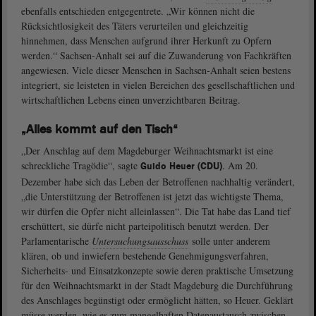
ebenfalls entschieden entgegentrete. „Wir können nicht die
Rücksichtlosigkeit des Täters verurteilen und gleichzeitig
hinnehmen, dass Menschen aufgrund ihrer Herkunft zu Opfern
werden.“ Sachsen-Anhalt sei auf die Zuwanderung von Fachkräften
angewiesen. Viele dieser Menschen in Sachsen-Anhalt seien bestens
integriert, sie leisteten in vielen Bereichen des gesellschaftlichen und
wirtschaftlichen Lebens einen unverzichtbaren Beitrag.
„Alles kommt auf den Tisch“
„Der Anschlag auf dem Magdeburger Weihnachtsmarkt ist eine
schreckliche Tragödie“, sagte
. Am 20.
Guido Heuer (CDU)
Dezember habe sich das Leben der Betroffenen nachhaltig verändert,
„die Unterstützung der Betroffenen ist jetzt das wichtigste Thema,
wir dürfen die Opfer nicht alleinlassen“. Die Tat habe das Land tief
erschüttert, sie dürfe nicht parteipolitisch benutzt werden. Der
Parlamentarische
Untersuchungsausschuss
solle unter anderem
klären, ob und inwiefern bestehende Genehmigungsverfahren,
Sicherheits- und Einsatzkonzepte sowie deren praktische Umsetzung
für den Weihnachtsmarkt in der Stadt Magdeburg die Durchführung
des Anschlages begünstigt oder ermöglicht hätten, so Heuer. Geklärt
müsse werden, wie es zum mangelhaften Datenaustausch zwischen