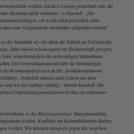
hwerstverletzte werden zeit ihres Lebens gezeichnet sein, die
der überhaupt nicht verheilen“, so Haseloff. „Die
 umfassend erfolgen, ich werde mich persönlich dafür
n und seine Vorgeschichte rückhaltlos aufgeklärt werden.“
s es der Attentäter sei, der allein die Schuld am Tod und den
rage, dafür müsse er konsequent zur Rechenschaft gezogen
g
habe schnellstmöglich alle notwendigen Maßnahmen
helfen. Der Generalstaatsanwalt habe die Ermittlungen
 der Kriminalpolizei seien in der „Sonderkommission
eschäftigt. „Natürlich müssen auch Lehren aus dem
 sind wir den Opfern schuldig“, betonte Haseloff. Die
ischen Untersuchungsausschusses sei hier ein wirksames
 zu bewahren, so der
Ministerpräsident
. Integrationserfolg
eingeräumt werden. Konflikte mit Herkunftsländern dürften
agen werden. Wir müssten energisch gegen alle vorgehen,