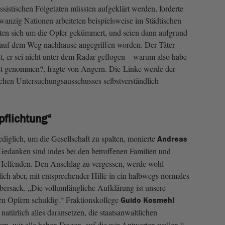
ssistischen Folgetaten müssten aufgeklärt werden, forderte
anzig Nationen arbeiteten beispielsweise im Städtischen
ten sich um die Opfer gekümmert, und seien dann aufgrund
s auf dem Weg nachhause angegriffen worden. Der Täter
 er sei nicht unter dem Radar geflogen – warum also habe
st genommen?, fragte von Angern. Die Linke werde der
chen Untersuchungsausschusses selbstverständlich
pflichtung“
diglich, um die Gesellschaft zu spalten, monierte
Andreas
Gedanken sind indes bei den betroffenen Familien und
 Helfenden. Den Anschlag zu vergessen, werde wohl
ich aber, mit entsprechender Hilfe in ein halbwegs normales
bersack. „Die vollumfängliche Aufklärung ist unsere
en Opfern schuldig.“ Fraktionskollege
Guido Kosmehl
atürlich alles daransetzen, die staatsanwaltlichen
ern, wir alle haben Fragen, auf die wir Antworten wollen.“