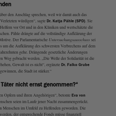
enden
über den Anschlag sprechen, weil wir damit auch das
Verletzten würdigen“, sagte
. Sie
Dr. Katja Pähle (SPD)
Helfern vor Ort und in den Kliniken und wertschätzte die
chen. Pähle drängte auf die vollständige Aufklärung der
 Motive. Der Parlamentarische
Untersuchungsausschuss
sei
s um die Aufklärung des schwersten Verbrechens auf dem
 Jahrzehnten gehe. Drängende gesetzliche Änderungen
den Weg gebracht werden. „Die Welle der Solidarität ist die
hehen, Gewalt ist es nicht“, ergänzte
Dr. Falko Grube
gewinnen, die Stadt ist stärker.“
Täter nicht ernst genommen?“
 den Opfern und ihren Angehörigen“, betonte
Eva von
enschen seien im Laufe jener Nacht zusammengerückt.
ien Menschen im Umfeld zu Helfenden geworden. Die
 werden, der entsprechende Fonds müsse finanziell