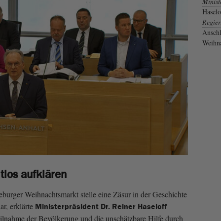
Minist
Haselo
Regier
Ansch
Weihna
tlos aufklären
urger Weihnachtsmarkt stelle eine Zäsur in der Geschichte
r, erklärte
Ministerpräsident Dr. Reiner Haseloff
teilnahme der Bevölkerung und die unschätzbare Hilfe durch