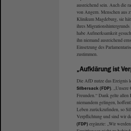
ausreichend sein. Auch die ra
von Angern. Menschen aus zw
Klinikum Magdeburg, sie hät
ihres Migrationshintergrund
habe Aufmerksamkeit gesucht,
ihn niemand ausreichend ern
Einsetzung des Parlamentaris
zustimmen.
„Aufklärung ist Ver
Die AfD nutze das Ereignis le
. „Unsere 
Silbersack (FDP)
Freunden.“ Dank gelte allen
niemandem gelingen, hoffentl
Leben zurückzufinden, so Sil
Verpflichtung und sind wir d
ergänzte: „Wir werden n
(FDP)
Ermittlungen nicht zu behind