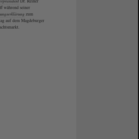
erpräsident
Dr. Reiner
ff während seiner
ungserklärung
zum
lag auf dem Magdeburger
chtsmarkt.