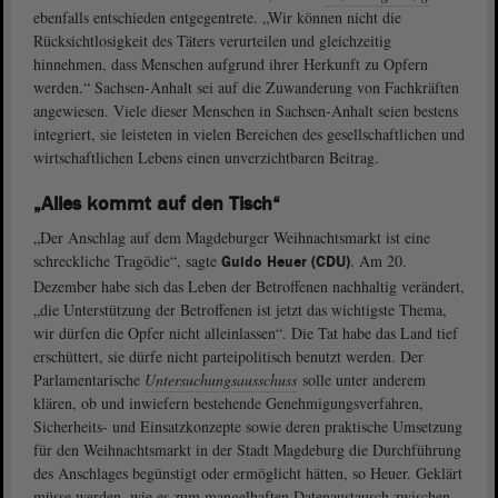
ebenfalls entschieden entgegentrete. „Wir können nicht die
Rücksichtlosigkeit des Täters verurteilen und gleichzeitig
hinnehmen, dass Menschen aufgrund ihrer Herkunft zu Opfern
werden.“ Sachsen-Anhalt sei auf die Zuwanderung von Fachkräften
angewiesen. Viele dieser Menschen in Sachsen-Anhalt seien bestens
integriert, sie leisteten in vielen Bereichen des gesellschaftlichen und
wirtschaftlichen Lebens einen unverzichtbaren Beitrag.
„Alles kommt auf den Tisch“
„Der Anschlag auf dem Magdeburger Weihnachtsmarkt ist eine
schreckliche Tragödie“, sagte
. Am 20.
Guido Heuer (CDU)
Dezember habe sich das Leben der Betroffenen nachhaltig verändert,
„die Unterstützung der Betroffenen ist jetzt das wichtigste Thema,
wir dürfen die Opfer nicht alleinlassen“. Die Tat habe das Land tief
erschüttert, sie dürfe nicht parteipolitisch benutzt werden. Der
Parlamentarische
Untersuchungsausschuss
solle unter anderem
klären, ob und inwiefern bestehende Genehmigungsverfahren,
Sicherheits- und Einsatzkonzepte sowie deren praktische Umsetzung
für den Weihnachtsmarkt in der Stadt Magdeburg die Durchführung
des Anschlages begünstigt oder ermöglicht hätten, so Heuer. Geklärt
müsse werden, wie es zum mangelhaften Datenaustausch zwischen