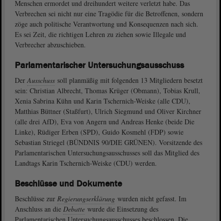
Menschen ermordet und dreihundert weitere verletzt habe. Das
Verbrechen sei nicht nur eine Tragödie für die Betroffenen, sondern
zöge auch politische Verantwortung und Konsequenzen nach sich.
Es sei Zeit, die richtigen Lehren zu ziehen sowie Illegale und
Verbrecher abzuschieben.
Parlamentarischer Untersuchungsausschuss
Der
Ausschuss
soll planmäßig mit folgenden 13 Mitgliedern besetzt
sein: Christian Albrecht, Thomas Krüger (Obmann), Tobias Krull,
Xenia Sabrina Kühn und Karin Tschernich-Weiske (alle CDU),
Matthias Büttner (Staßfurt), Ulrich Siegmund und Oliver Kirchner
(alle drei AfD), Eva von Angern und Andreas Henke (beide Die
Linke), Rüdiger Erben (SPD), Guido Kosmehl (FDP) sowie
Sebastian Striegel (BÜNDNIS 90/DIE GRÜNEN). Vorsitzende des
Parlamentarischen Untersuchungsausschusses soll das Mitglied des
Landtags Karin Tschernich-Weiske (CDU) werden.
Beschlüsse und Dokumente
Beschlüsse zur
Regierungserklärung
wurden nicht gefasst. Im
Anschluss an die
Debatte
wurde die Einsetzung des
Parlamentarischen Untersuchungsausschusses beschlossen. Die