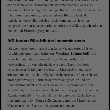
den verschiedenen Behörden habe kommen können, aber auch,
warum das Tatfahrzeug nicht an eigentlichen Sicherheitsmaßnahmen
(Bremsassistent, Airbag) gescheitert sei. Bis zum Ende der
Legislatur werde alles auf den Tisch kommen, so Heuer, er
versprach die konsequente parlamentarische Aufklärung anhand von
Fakten und Ermittlungsergebnissen.
AfD fordert Rücktritt der Innenministerin
Die
Landesregierung
habe bisher keine Verantwortung für den
Anschlag übernommen, kritisierte
, sie
Matthias Büttner (AfD)
versuche, „sich durchzumogeln“. „So kann das hier nicht
weitergehen.“ Er verstehe nicht, wie der spätere Täter trotz
verschiedener Kritikpunkte weiter im Maßregelvollzug habe
arbeiten können. Auch die Sicherheitsbehörden des Landes hätten
umfänglich versagt, darunter der Verfassungsschutz und das
Landeskriminalamt. Der Täter sei in den Social Media militant
aufgetreten, es habe aber keine Konsequenzen gegeben, so sei das
Attentat ermöglicht worden. Büttner forderte den Rücktritt von
Innenministerin Dr. Tamara Zieschang, damit die Menschen das
Vertrauen in den Staat zurückgewinnen könnten.