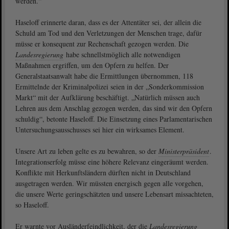
werden.“
Haseloff erinnerte daran, dass es der Attentäter sei, der allein die
Schuld am Tod und den Verletzungen der Menschen trage, dafür
müsse er konsequent zur Rechenschaft gezogen werden. Die
Landesregierung
habe schnellstmöglich alle notwendigen
Maßnahmen ergriffen, um den Opfern zu helfen. Der
Generalstaatsanwalt habe die Ermittlungen übernommen, 118
Ermittelnde der Kriminalpolizei seien in der „Sonderkommission
Markt“ mit der Aufklärung beschäftigt. „Natürlich müssen auch
Lehren aus dem Anschlag gezogen werden, das sind wir den Opfern
schuldig“, betonte Haseloff. Die Einsetzung eines Parlamentarischen
Untersuchungsausschusses sei hier ein wirksames Element.
Unsere Art zu leben gelte es zu bewahren, so der
Ministerpräsident
.
Integrationserfolg müsse eine höhere Relevanz eingeräumt werden.
Konflikte mit Herkunftsländern dürften nicht in Deutschland
ausgetragen werden. Wir müssten energisch gegen alle vorgehen,
die unsere Werte geringschätzten und unsere Lebensart missachteten,
so Haseloff.
Er warnte vor Ausländerfeindlichkeit, der die
Landesregierung