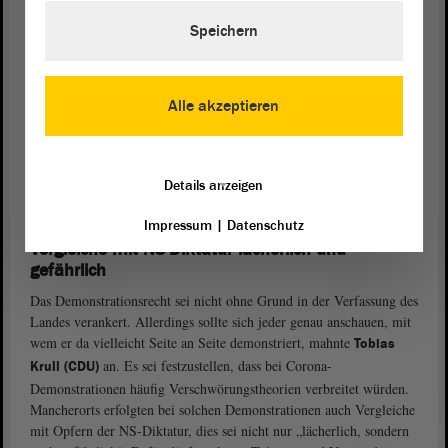
das konsequente Anwenden geltenden Rechts. Dafür brauche es
Speichern
keine Verschärfung des Versammlungsrechts, sondern eine andere
Praxis und genügend Polizeikräfte. Zudem müsse die
Landesregierung
endlich dafür sorgen, dass die Menschen die seit
Monaten an der Destabilisierung des Landes arbeiteten, aus solchen
Alle akzeptieren
Demonstrationen nicht noch gestärkt hervorgingen, weil sie machen
könnten, was sie wollten. Quade erinnerte daran, dass der
Landtag
bereits vor einem Jahr die gleiche
Debatte
geführt habe, sich bis
Details anzeigen
heute in der Praxis der Versammlungsbehörden jedoch leider nichts
verändert habe.
Impressum
|
Datenschutz
Vergleiche mit NS-Diktatur lächerlich und
gefährlich
Das Demonstrationsrecht sei nicht ohne Grund in der Verfassung des
Landes verankert. Allerdings sollte sich jeder genau anschauen, mit
wem er da vielleicht Seite an Seite demonstriert, mahnte
Tobias
an. Es sei festzustellen, dass bei Corona-
Krull (CDU)
Demonstrationen häufig Verschwörungstheorien verbreitet würden.
Mancherorts erfolgten bei solchen Demonstrationen auch Vergleiche
mit Opfern der NS-Diktatur, dies sei nicht nur „lächerlich, sondern