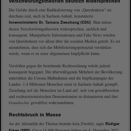
Verschwörungstheorien deutlich widersprechen
Die Gefahr durch eine Radikalisierung von „Querdenkern“ sei
durchaus real, auch in Sachsen-Anhalt, konstatierte
. Man müsse
Innenministerin Dr. Tamara Zieschang (CDU)
diesen Verschwörungstheorien widersprechen, sachlich und
konsequent. Manipulierte Informationen und Fake News würden
von Querdenkern vor allem über die sozialen Medien geteilt. Es sei
anzunehmen, dass sich das Mobilisierungspotenzial verstärken
werde, wenn es zu einer allgemeinen Impfpflicht käme.
Verstößen gegen die bestehende Rechtsordnung würde jedoch
konsequent begegnet. Die überwältigende Mehrheit der Bevölkerung
unterstütze die Corona-Maßnahmen und die Impfkampagne des
Landes. 1,4 Millionen Menschen seien in Sachsen-Anhalt geimpft.
Zieschang rief die Menschen im Land auf, sich von gewaltbereiten
und rechtsextremistischen Demonstranten zu distanzieren und ihre
Grundrechte
gewaltfrei wahrzunehmen.
Rechtsbruch in Masse
An der Aktualität des Themas bestehe kein Zweifel, sagte
Rüdiger
. Circa 14 000 Personen hätten am 6. Dezember 2021
Erben (SPD)