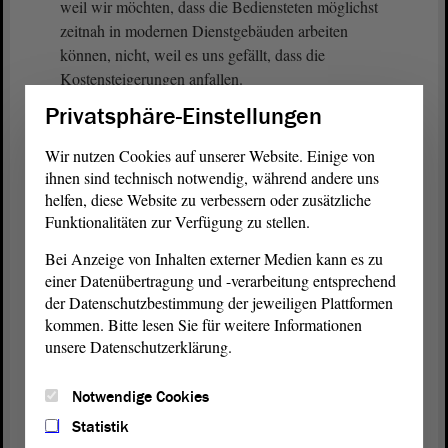
weil wir möchten, dass die Bediensteten möglichst
zeitnah in modernen Dienstgebäuden arbeiten
können, nicht, weil es uns gefällt, dass die
Kostensteigerungen anfallen.
Privatsphäre-Einstellungen
Soweit bekannt, hatte man sich seinerzeit trotz der
zu vermutenden höheren Kosten gegenüber einem
Wir nutzen Cookies auf unserer Website. Einige von
Neubau auf der grünen Wiese bewusst für den
ihnen sind technisch notwendig, während andere uns
Erhalt des Standortes dieser Liegenschaft und der
helfen, diese Website zu verbessern oder zusätzliche
Funktionalitäten zur Verfügung zu stellen.
darauf befindlichen Bauten entschieden. Dass man
jetzt davon abweicht und ein Gebäude abreißen
Bei Anzeige von Inhalten externer Medien kann es zu
will, das man eigentlich erhalten wollte, zeugt nicht
einer Datenübertragung und -verarbeitung entsprechend
von Prinzipientreue. Deshalb ist ein Bekenntnis zur
der Datenschutzbestimmung der jeweiligen Plattformen
Bewahrung und Sicherung von Baudenkmälern, die
kommen. Bitte lesen Sie für weitere Informationen
sich im Eigentum des Landes befinden, wichtig und
unsere Datenschutzerklärung.
richtig.
Notwendige Cookies
Als konservative
Partei
ist es uns ein Anliegen,
Statistik
nicht nur immaterielle, sondern auch materielle