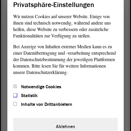
Privatsphäre-Einstellungen
ganz wichtig Freiflächen für die entsprechenden
Sicherheitslagen im Innenhof vorgehalten werden.
Wir nutzen Cookies auf unserer Website. Einige von
ihnen sind technisch notwendig, während andere uns
All das hat dazu geführt, dass der entsprechende
helfen, diese Website zu verbessern oder zusätzliche
Antrag
bei der unteren Denkmalschutzbehörde
Funktionalitäten zur Verfügung zu stellen.
gestellt wurde. Diese hat dann im Rahmen der
Bei Anzeige von Inhalten externer Medien kann es zu
Abwägung gemäß § 10 Abs. 2 Nr. 2 des
einer Datenübertragung und -verarbeitung entsprechend
Denkmalschutzgesetzes des Landes Sachsen-
der Datenschutzbestimmung der jeweiligen Plattformen
Anhalt die Entscheidung getroffen, dass dieses
kommen. Bitte lesen Sie für weitere Informationen
Gebäude abgerissen werden könne.
unsere Datenschutzerklärung.
In den Jahren 2014 und 2017 ist diese Möglichkeit
Notwendige Cookies
bis zum Jahr 2020 und im Jahr 2020 bis zum Jahr
2023 verlängert worden. Wenn Sie mich jetzt
Statistik
fragen, warum das Gebäude bisher nicht abgerissen
Inhalte von Drittanbietern
worden ist, dann antworte ich darauf, dass dies mit
der Konstellation in der
Koalition
in den Jahren
2016 bis 2021 zusammenhing. Es gab einen
Ablehnen
Kollegen, der dazu eine andere Auffassung hatte.