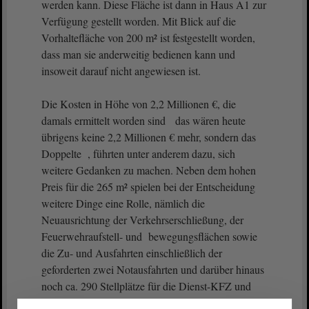
werden kann. Diese Fläche ist dann in Haus A1 zur
Verfügung gestellt worden. Mit Blick auf die
Vorhaltefläche von 200 m² ist festgestellt worden,
dass man sie anderweitig bedienen kann und
insoweit darauf nicht angewiesen ist.
Die Kosten in Höhe von 2,2 Millionen €, die
damals ermittelt worden sind das wären heute
übrigens keine 2,2 Millionen € mehr, sondern das
Doppelte , führten unter anderem dazu, sich
weitere Gedanken zu machen. Neben dem hohen
Preis für die 265 m² spielen bei der Entscheidung
weitere Dinge eine Rolle, nämlich die
Neuausrichtung der Verkehrserschließung, der
Feuerwehraufstell- und bewegungsflächen sowie
die Zu- und Ausfahrten einschließlich der
geforderten zwei Notausfahrten und darüber hinaus
noch ca. 290 Stellplätze für die Dienst-KFZ und
KFZ-Stellflächen. Zudem mussten das war auch