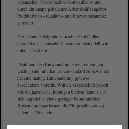
japanischen Volkscharakter kompatibel ist und
durch ein knapp gehaltenes Arbeitskräfteangebot
Produktivitäts-, Qualitäts- und Innovationsanreize
generiert.
Der bekannte Migrationsforscher Paul Collier
beurteilt das japanische Zuwanderungsmodell wie
folgt ich zitiere :
„Während also Einwanderungsbeschränkungen
wichtig sind, um den Lebensstandard zu bewahren,
hat eine mäßige Einwanderung gewisse
bescheidene Vorteile. Will die Gesellschaft jedoch,
wie die japanische, homogen bleiben, kann sie es
sich angesichts relativ geringer ökonomischer
Kosten durchaus leisten, die Tür geschlossen zu
halten.“ - Zitatende.
Das demokratische Industrieland und G7-Mitglied