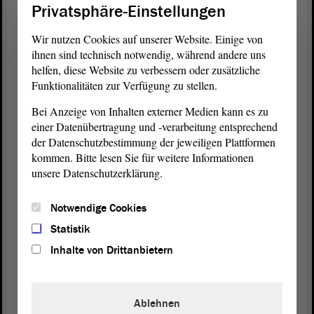
Privatsphäre-Einstellungen
das Land ist wirtschaftlich sehr erfolgreich und
ökonomisch prosperierend zeigt Deutschland und
Wir nutzen Cookies auf unserer Website. Einige von
Sachsen-Anhalt, dass es durchaus möglich ist, auch
ihnen sind technisch notwendig, während andere uns
ohne kulturfremde Zuwanderung wirtschaftlich
helfen, diese Website zu verbessern oder zusätzliche
erfolgreich zu sein. Stimmen Sie also unserem
Funktionalitäten zur Verfügung zu stellen.
Antrag
zu. Es ist zum Wohle unseres Landes. - Ich
Bei Anzeige von Inhalten externer Medien kann es zu
danke für Ihre Aufmerksamkeit.
einer Datenübertragung und -verarbeitung entsprechend
der Datenschutzbestimmung der jeweiligen Plattformen
(Zustimmung)
kommen. Bitte lesen Sie für weitere Informationen
unsere Datenschutzerklärung.
Präsident Dr. Gunnar Schellenberger:
Notwendige Cookies
Herr Krull möchte eine Intervention tätigen?
Statistik
Inhalte von Drittanbietern
Tobias Krull (CDU):
Ablehnen
Korrekt, Herr Landtagspräsident. - Als Mitglied der