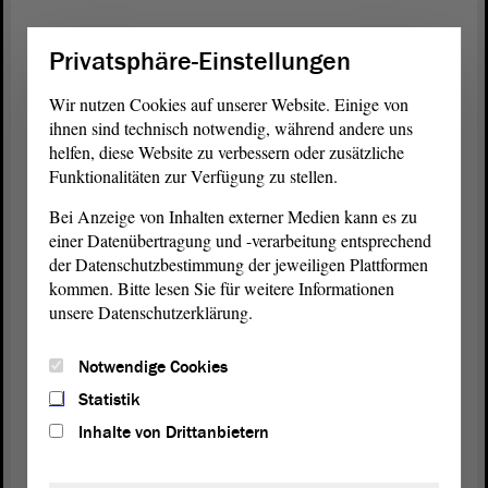
Erst in dieser Woche erschien auf „tagesschau.de“
Privatsphäre-Einstellungen
ein Artikel von Ulrich Mendgen, der bilanziert ich
zitiere :
Wir nutzen Cookies auf unserer Website. Einige von
ihnen sind technisch notwendig, während andere uns
„Die Folgen der schrumpfenden Einwohnerzahl
helfen, diese Website zu verbessern oder zusätzliche
werden einschneidend sein. Zu erwarten ist, dass
Funktionalitäten zur Verfügung zu stellen.
immer mehr Japaner so lange berufstätig bleiben,
Bei Anzeige von Inhalten externer Medien kann es zu
wie es irgendwie geht. Im Alter kommt der
einer Datenübertragung und -verarbeitung entsprechend
Nachwuchsmangel in der Pflege erschwerend
der Datenschutzbestimmung der jeweiligen Plattformen
hinzu. Menschen im vorgerückten Alter werden die
kommen. Bitte lesen Sie für weitere Informationen
Hochbetagten betreuen müssen. Die
unsere Datenschutzerklärung.
vergleichsweise wenigen Jungen werden dafür
selten zur Verfügung stehen.“
Notwendige Cookies
Der Chefökonom von Fujitsu wird in diesem
Statistik
Artikel mit der Einschätzung zitiert: „Wohlstand
Inhalte von Drittanbietern
wird man in Japan künftig anders definieren. Als
einen Zustand, in dem sich die Menschen mit