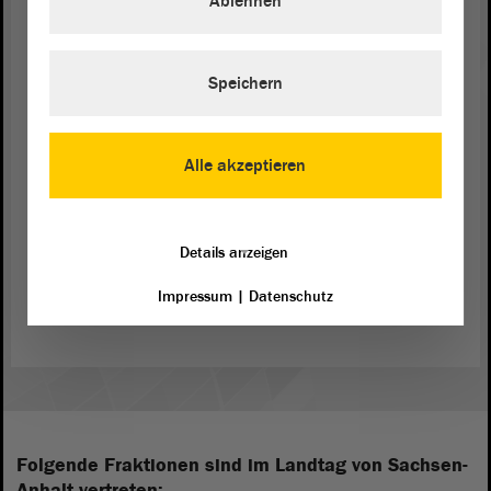
Ablehnen
Energie, Klimaschutz und Umwelt beantragt. - Sie
haben gesagt, dass Sie zustimmen.
Speichern
(Konstantin Pott, FDP: Ja!)
- Okay.
Alle akzeptieren
Details anzeigen
Zurück zur Landtagssitzung
Impressum
|
Datenschutz
Folgende Fraktionen sind im Landtag von Sachsen-
Anhalt vertreten: