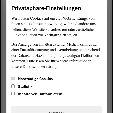
Internet bereits eine Vielzahl von Seiten, die über
Privatsphäre-Einstellungen
die Erkrankungen aufklären, darunter auch die des
Robert-Koch-Instituts. Schauen Sie sich das bei
Wir nutzen Cookies auf unserer Website. Einige von
Interesse vielleicht einmal an.
ihnen sind technisch notwendig, während andere uns
helfen, diese Website zu verbessern oder zusätzliche
Wir stimmen der Überweisung in den
Funktionalitäten zur Verfügung zu stellen.
Sozialausschuss federführend und auch in den
Bei Anzeige von Inhalten externer Medien kann es zu
Ausschuss
für Wissenschaft, Energie, Klimaschutz
einer Datenübertragung und -verarbeitung entsprechend
und Umwelt zu. - Vielen Dank für Ihre
der Datenschutzbestimmung der jeweiligen Plattformen
Aufmerksamkeit.
kommen. Bitte lesen Sie für weitere Informationen
unsere Datenschutzerklärung.
(Beifall)
Notwendige Cookies
Statistik
Vizepräsidentin Anne-Marie Keding:
Inhalte von Drittanbietern
Vielen Dank. Damit, Herr Pott, haben Sie die
Überweisung in den
Ausschuss
für Wissenschaft,