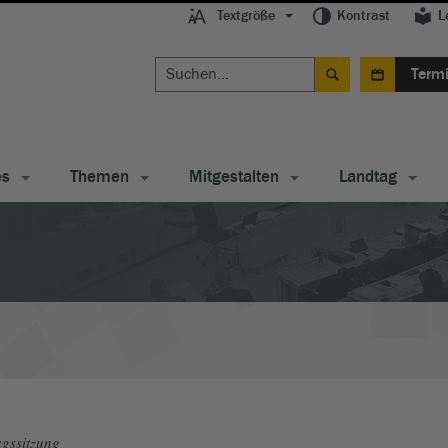
Textgröße
Kontrast
L
Term
es
Themen
Mitgestalten
Landtag
gssitzung