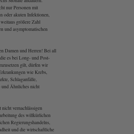
echs Monate andauern.
cht nur Personen mit
n oder akuten Infektionen,
 weitaus größere Zahl
lden und asymptomatischen
en Damen und Herren! Bei all
die es bei Long- und Post-
zusetzen gilt, dürfen wir
 Erkrankungen wie Krebs,
rkte, Schlaganfälle,
 und Ähnliches nicht
 nicht vernachlässigen
farbeitung des willkürlichen
ichen Regierungshandelns,
dheit und die wirtschaftliche