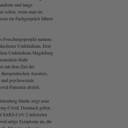
andorte und lange
äre schön, wenn man im
erzu ein Fachgespräch führen
res Forschungsprojekt namens
nchener Uniklinikum. Dort
t dem Uniklinikum Magdeburg
ätsmedizin Halle
t mit dem Ziel der
 therapeutischen Ansatzes,
e und psychosoziale
vid-Patienten abzielt.
utenberg-Studie zeigt neue
Long-Covid. Demnach geben
it SARS-CoV-2 infizierten
vid-artige Symptome an, die