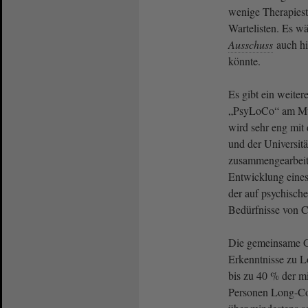
wenige Therapiest
Wartelisten. Es w
Ausschuss
auch hi
könnte.
Es gibt ein weite
„PsyLoCo“ am Mü
wird sehr eng mi
und der Universit
zusammengearbeite
Entwicklung eines
der auf psychisch
Bedürfnisse von Co
Die gemeinsame G
Erkenntnisse zu 
bis zu 40 % der m
Personen Long-Co