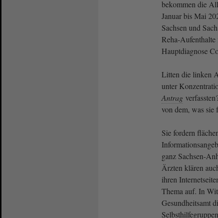
bekommen die All
Januar bis Mai 20
Sachsen und Sachs
Reha-Aufenthalte
Hauptdiagnose Cor
Litten die linken 
unter Konzentratio
Antrag
verfassten?
von dem, was sie f
Sie fordern fläch
Informationsangebo
ganz Sachsen-Anh
Ärzten klären auch
ihren Internetseit
Thema auf. In Witt
Gesundheitsamt d
Selbsthilfegruppe