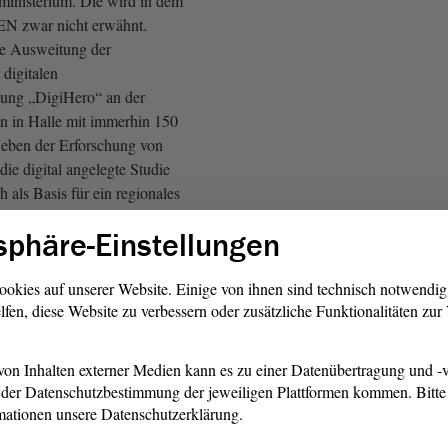
ministerium. Die wird in dem
N zwar nicht erwähnt.
ie Ausweitung der
 digitalen
hung „DigiHero“ an der
in in Halle mit immerhin 150
Neben der Erforschung von
die digital angelegte Studie
h als Basis für ein regionales
ring genutzt werden. Dies
sphäre-Einstellungen
ngzeitfolgen viraler
as sogenannte Long-Covid-
ookies auf unserer Website. Einige von ihnen sind technisch notwendi
lfen, diese Website zu verbessern oder zusätzliche Funktionalitäten zu
 viel zu dünn ist, um darauf
gen zu treffen oder gar
on Inhalten externer Medien kann es zu einer Datenübertragung und -v
 bestätigt auch der
der Datenschutzbestimmung der jeweiligen Plattformen kommen. Bitte 
f. M. Vor allem, welche Folgen
mationen unsere Datenschutzerklärung.
kung insbesondere für die