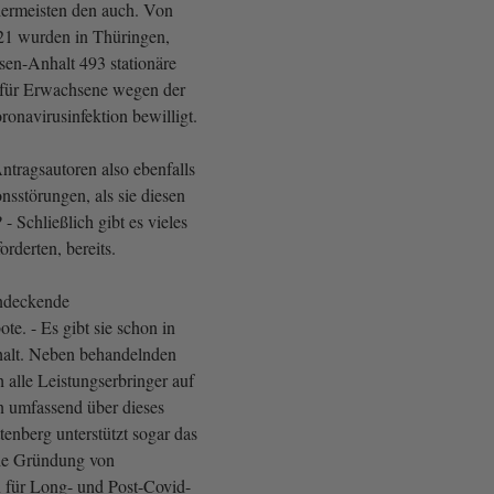
ermeisten den auch. Von
21 wurden in Thüringen,
en-Anhalt 493 stationäre
 für Erwachsene wegen der
onavirusinfektion bewilligt.
Antragsautoren also ebenfalls
nsstörungen, als sie diesen
 - Schließlich gibt es vieles
orderten, bereits.
endeckende
te. - Es gibt sie schon in
alt. Neben behandelnden
 alle Leistungserbringer auf
en umfassend über dieses
enberg unterstützt sogar das
ie Gründung von
n für Long- und Post-Covid-