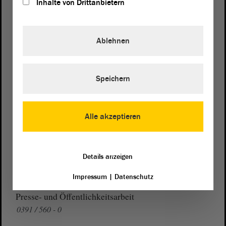
Inhalte von Drittanbietern
Postanschrift
Ablehnen
von Sachsen-Anhalt
Landtag
Domplatz 6–9
39104 Magdeburg
Speichern
Wegbeschreibung
Auf Google Maps
Alle akzeptieren
Telefon und Fax
Details anzeigen
Zentrale:
0391 / 560 - 0
Fax:
0391 / 560 - 1123
Impressum
|
Datenschutz
Presse- und Öffentlichkeitsarbeit
0391 / 560 - 0