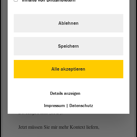
Inhalte von Drittanbietern
Ablehnen
Frank Otto Lizureck (AfD):
Sie haben wirklich super ausgeführt, dass falsche
Informationen zu Panikmache führen. Ich habe
Speichern
etwas vergessen. Sagen Sie, wo wurden Statistiken
gefälscht? - Das war doch in München und in
Hamburg, oder? Meiner Meinung nach waren die
Alle akzeptieren
Leute nicht von der AfD.
(Lachen)
Details anzeigen
Impressum
|
Datenschutz
Dr. Katja Pähle (SPD):
Jetzt müssen Sie mir mehr Kontext liefern,