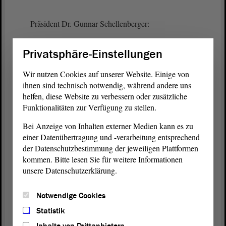
Präsident Dr. Gunnar Schellenberger:
Kommen Sie bitte zum Schluss.
Privatsphäre-Einstellungen
Wir nutzen Cookies auf unserer Website. Einige von
Dr. Katja Pähle (SPD):
ihnen sind technisch notwendig, während andere uns
helfen, diese Website zu verbessern oder zusätzliche
Funktionalitäten zur Verfügung zu stellen.
Umgang mit dem Problem und zu einer
Entstigmatisierung bei. Das finde ich gut. - Vielen
Bei Anzeige von Inhalten externer Medien kann es zu
Dank für Ihre Aufmerksamkeit.
einer Datenübertragung und -verarbeitung entsprechend
der Datenschutzbestimmung der jeweiligen Plattformen
(Zustimmung)
kommen. Bitte lesen Sie für weitere Informationen
unsere Datenschutzerklärung.
Präsident Dr. Gunnar Schellenberger:
Notwendige Cookies
Statistik
Danke. Es gibt zwei Fragen. - Herr Lizureck, bitte.