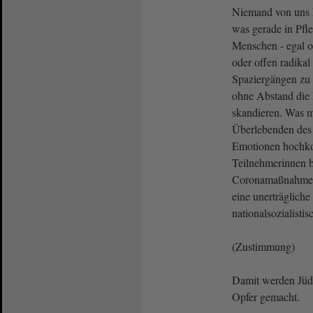
Niemand von uns k
was gerade in Pfle
Menschen - egal ob
oder offen radikal
Spaziergängen zu
ohne Abstand die 
skandieren. Was m
Überlebenden des
Emotionen hoch
Teilnehmerinnen b
Coronamaßnahmen 
eine unerträglich
nationalsozialisti
(Zustimmung)
Damit werden Jüd
Opfer gemacht.