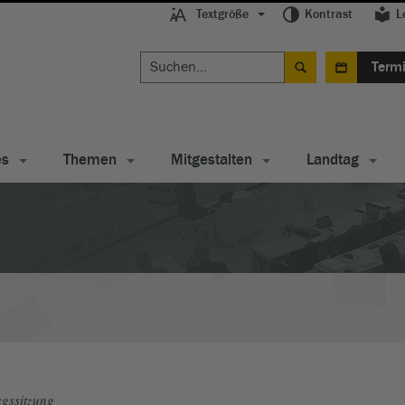
Textgröße
Kontrast
L
Term
es
Themen
Mitgestalten
Landtag
gssitzung