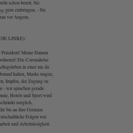
eht schon bereit. Sie
ag
gern einbringen. - Sie
rau vor Angern.
(DIE LINKE):
r Präsident! Meine Damen
rdneten! Die Coronakrise
Alltagsleben in einer nie da
stand halten, Maske tragen,
n, Impfen, der Zugang zu
r - wir sprachen gerade
omie, Hotels und Sport wird
eschränkt möglich,
 die bis an ihre Grenzen
wirtschaftliche Folgen wie
rbeit und Arbeitslosigkeit.