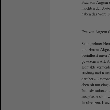
Frau von Angern st
möchten den
Antr
haben das Wort, F
Eva von Angern 
Sehr geehrter Her
und Herren Abgeo
beeinflusst unser 
gewesenen Art: Ab
Kontakte vermeide
Bildung und Kultu
darüber - Gastron
eben oft nur eing
Intensivstationen,
ausgelastet sind, 
Insolvenzen, Kurza