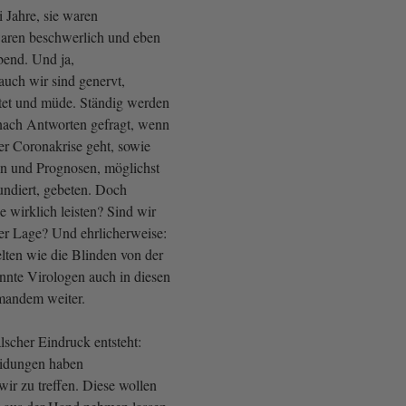
i Jahre, sie waren
waren beschwerlich und eben
bend. Und ja,
 auch wir sind genervt,
tet und müde. Ständig werden
nach Antworten gefragt, wenn
r Coronakrise geht, sowie
n und Prognosen, möglichst
undiert, gebeten. Doch
e wirklich leisten? Sind wir
der Lage? Und ehrlicherweise:
lten wie die Blinden von der
annte Virologen auch in diesen
mandem weiter.
lscher Eindruck entsteht:
eidungen haben
 wir zu treffen. Diese wollen