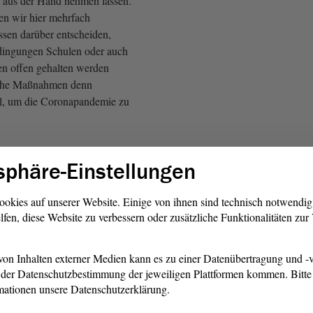
t aus der Hand nehmen lassen.
n wir hier mehrfach
ssen darüber entscheiden,
dingungen Schulen oder auch
en offen gehalten werden
che Maßnahmen denn
oll, um die Coronapandemie zu
Herren! Doch entscheidend
sphäre-Einstellungen
n, wir sind genervt oder wir
 mehr auf das alles, dann
hrsten Sinne des Wortes auf
ookies auf unserer Website. Einige von ihnen sind technisch notwendi
lfen, diese Website zu verbessern oder zusätzliche Funktionalitäten zu
u.
on Inhalten externer Medien kann es zu einer Datenübertragung und -v
der Datenschutzbestimmung der jeweiligen Plattformen kommen. Bitte 
ntäne müssen, erhalten wir
mationen unsere Datenschutzerklärung.
nat unsere Diäten. Wenn wir