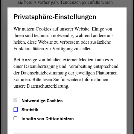
sie bereits vorher gab. Tendenzen jedenfalls waren
vorher schon erkennbar. Daher ist die drängende
Privatsphäre-Einstellungen
Frage, wie wir Publikum zurückgewinnen können,
wie wir Publikum neu gewinnen können. Allein
Wir nutzen Cookies auf unserer Website. Einige von
Geld wird nicht reichen. Gefragt sind Ideen und
ihnen sind technisch notwendig, während andere uns
Konzepte, ein Wandel der Einrichtungen hin zu
helfen, diese Website zu verbessern oder zusätzliche
mehr Diversität und Themenformaten. Vor allem
Funktionalitäten zur Verfügung zu stellen.
müssen die Einrichtungen ihre Bedeutung für die
Bei Anzeige von Inhalten externer Medien kann es zu
Gesellschaft neu definieren; das ist bereits
einer Datenübertragung und -verarbeitung entsprechend
angesprochen worden.
der Datenschutzbestimmung der jeweiligen Plattformen
kommen. Bitte lesen Sie für weitere Informationen
Die Frage lautet, ganz einfach gestellt: Warum
unsere Datenschutzerklärung.
Kultur? Die Coronakrise beschleunigt einen
kulturellen Umbruch, der sich schon längst
Notwendige Cookies
angekündigt hat. Darauf reagieren wir. Ich will
zwei Dinge ansprechen, die uns wichtig sind.
Statistik
Inhalte von Drittanbietern
Erstens die Frage: Wie können wir mehr
intentionelle Förderung ermöglichen? Zweitens.