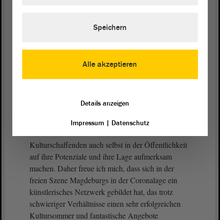
berücksichtigt hat, werte ich als ein klares Signal an
alle Kulturakteure, namentlich die
Soloselbstständigen, dass die
Koalition
ihren
Speichern
kulturpolitischen Grundsätzen auch konkrete Taten
folgen lässt. Die praxisnahen Finanzierungsansätze
im Corona-Sondervermögen für die Kultur gehen
Alle akzeptieren
maßgeblich auf den ständigen Austausch mit den
Akteuren unseres Kulturlandes zurück, denen wir
alle, die wir in der Kultur Verantwortung tragen,
Details anzeigen
pflegen.
Impressum
|
Datenschutz
Ich werbe aber sehr dafür, dass die
Kulturschaffenden auch selbst in der Öffentlichkeit
auf ihre Potenziale und ihre Lage aufmerksam
machen. Daher freue ich mich, dass sich in der
freien Szene Magdeburgs in der Coronalage ein
künstlerisches Netzwerk gebildet hat, das trotz
schwieriger Verhältnisse einen sehr erfolgreichen
Kultursommer und fantastische Angebote