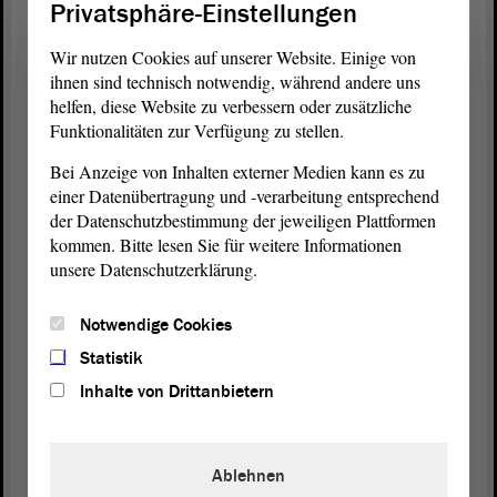
Privatsphäre-Einstellungen
werden, in denen die erfolgreiche kulturelle
Entwicklung des Landes auch nach Eindämmung
Wir nutzen Cookies auf unserer Website. Einige von
der Coronapandemie - Sie haben darüber
ihnen sind technisch notwendig, während andere uns
gesprochen - durch ein vielfältiges Kulturleben in
helfen, diese Website zu verbessern oder zusätzliche
Funktionalitäten zur Verfügung zu stellen.
allen Landesteilen nicht nur wieder stattfinden,
sondern auch mit neuen Initiativen belebt werden
Bei Anzeige von Inhalten externer Medien kann es zu
kann. Ich bin deshalb zuversichtlich, dass auch
einer Datenübertragung und -verarbeitung entsprechend
künftig zur Wahrung und Entwicklung der
der Datenschutzbestimmung der jeweiligen Plattformen
einzigartigen, vielfältigen und reichen
kommen. Bitte lesen Sie für weitere Informationen
Kulturlandschaft Sachsen-Anhalts auskömmliche
unsere Datenschutzerklärung.
und verlässliche finanzielle Ressourcen bereitstehen
und dass dies auch alles im Einklang mit den
Notwendige Cookies
finanzpolitischen Notwendigkeiten und
Statistik
Voraussetzungen steht.
Inhalte von Drittanbietern
Dass der
Landtag
, dieses Hohe Haus, für den
Kulturbereich kürzlich insgesamt 17,7 Millionen €
Ablehnen
im Rahmen des Corona-Sondervermögens