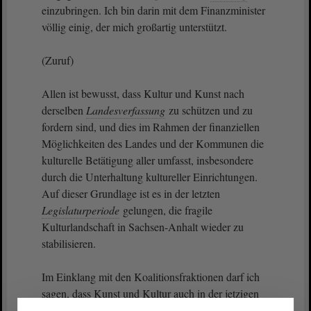
einzubringen. Ich bin darin mit dem Finanzminister
völlig einig, der mich großartig unterstützt.
(Zuruf)
Allen ist bewusst, dass Kultur und Kunst nach
derselben
Landesverfassung
zu schützen und zu
fordern sind, und dies im Rahmen der finanziellen
Möglichkeiten des Landes und der Kommunen die
kulturelle Betätigung aller umfasst, insbesondere
durch die Unterhaltung kultureller Einrichtungen.
Auf dieser Grundlage ist es in der letzten
Legislaturperiode
gelungen, die fragile
Kulturlandschaft in Sachsen-Anhalt wieder zu
stabilisieren.
Im Einklang mit den Koalitionsfraktionen darf ich
sagen, dass Kunst und Kultur auch in der jetzigen
Legislaturperiode
Rahmenbedingungen erhalten