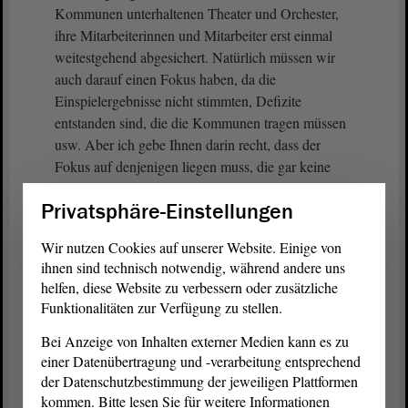
Kommunen unterhaltenen Theater und Orchester,
ihre Mitarbeiterinnen und Mitarbeiter erst einmal
weitestgehend abgesichert. Natürlich müssen wir
auch darauf einen Fokus haben, da die
Einspielergebnisse nicht stimmten, Defizite
entstanden sind, die die Kommunen tragen müssen
usw. Aber ich gebe Ihnen darin recht, dass der
Fokus auf denjenigen liegen muss, die gar keine
Absicherung hatten, die auf Almosen angewiesen
Privatsphäre-Einstellungen
waren, die eventuell ihren freien Theaterberuf
kurzzeitig an den Nagel gehängt haben. Diejenigen
Wir nutzen Cookies auf unserer Website. Einige von
müssen wir motivieren, wieder künstlerisch für uns
ihnen sind technisch notwendig, während andere uns
im Land tätig zu sein, weil wir den kulturellen
helfen, diese Website zu verbessern oder zusätzliche
Reichtum, den wir seit Jahren in Sachsen-Anhalt
Funktionalitäten zur Verfügung zu stellen.
hatten, nicht missen wollen, meine Damen und
Bei Anzeige von Inhalten externer Medien kann es zu
Herren.
einer Datenübertragung und -verarbeitung entsprechend
der Datenschutzbestimmung der jeweiligen Plattformen
Ich möchte auf ein zweites Thema hinweisen.
kommen. Bitte lesen Sie für weitere Informationen
Kultur ist nicht nur Unterhaltungskultur, Kultur ist