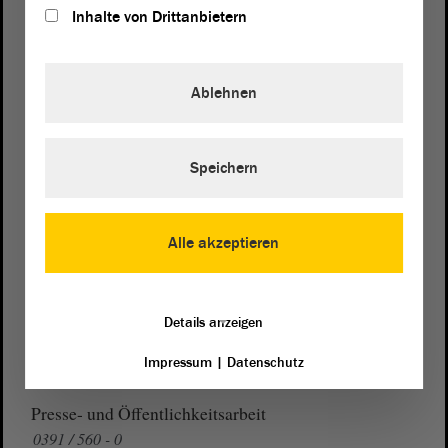
Inhalte von Drittanbietern
Postanschrift
Ablehnen
von Sachsen-Anhalt
Landtag
Domplatz 6–9
Speichern
39104 Magdeburg
Wegbeschreibung
Alle akzeptieren
Auf Google Maps
Telefon und Fax
Details anzeigen
Zentrale:
0391 / 560 - 0
Fax:
0391 / 560 - 1123
Impressum
|
Datenschutz
Presse- und Öffentlichkeitsarbeit
0391 / 560 - 0