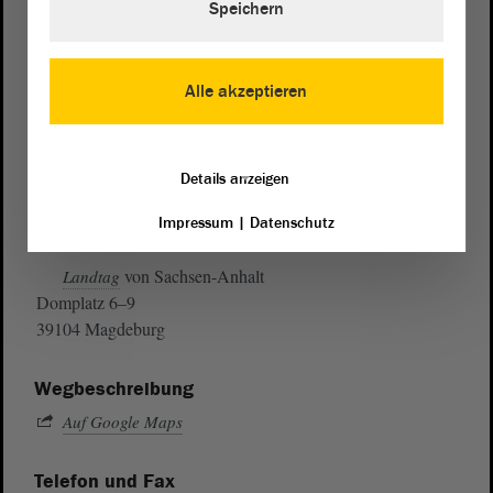
Speichern
Alle akzeptieren
Details anzeigen
Impressum
|
Datenschutz
Postanschrift
von Sachsen-Anhalt
Landtag
Domplatz 6–9
39104 Magdeburg
Wegbeschreibung
Auf Google Maps
Telefon und Fax