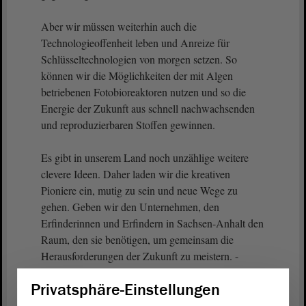
Aber wir müssen weiterhin auch die
Technologieoffenheit leben und Anreize für
Schlüsseltechnologien von morgen setzen. So
können wir die Möglichkeiten der mit Algen
betriebenen Fotobioreaktoren nutzen und so die
Energie der Zukunft aus schnell nachwachsenden
und reproduzierbaren Stoffen gewinnen.
Es gibt in unserem Land noch unzählige weitere
clevere Ideen. Daher laden wir die kreativen
Pioniere ein, mutig zu sein und neue Wege zu
gehen. Geben wir den Unternehmen, den
Erfinderinnen und Erfindern in Sachsen-Anhalt den
Raum, den sie benötigen, um gemeinsam die
Herausforderungen der Zukunft zu meistern. -
Vielen Dank, meine Damen und Herren.
Privatsphäre-Einstellungen
(Beifall)