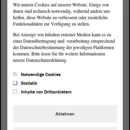
Wir nutzen Cookies auf unserer Website. Einige von
ihnen sind technisch notwendig, während andere uns
helfen, diese Website zu verbessern oder zusätzliche
Vizepräsidentin Anne-Marie Keding:
Funktionalitäten zur Verfügung zu stellen.
Bei Anzeige von Inhalten externer Medien kann es zu
Vielen Dank, Herr Silbersack. - Herr Scharfenort
einer Datenübertragung und -verarbeitung entsprechend
hat sich zu einer Intervention gemeldet. Danach hat
der Datenschutzbestimmung der jeweiligen Plattformen
Frau Frederking eine Frage. - Herr Scharfenort,
kommen. Bitte lesen Sie für weitere Informationen
bitte.
unsere Datenschutzerklärung.
Notwendige Cookies
Jan Scharfenort (AfD):
Statistik
Dazu, dass die Schwankungen nicht zunehmen,
Inhalte von Drittanbietern
möchte ich mehrere Quellen nennen. Sie können es
selbst überprüfen, falls Sie noch einen alten Wecker
haben, der nicht quarzgesteuert ist. Vielleicht
Ablehnen
kennen Sie das noch aus den 80er- oder Anfang der
90er-Jahre. Sie werden feststellen, dass die Uhren,