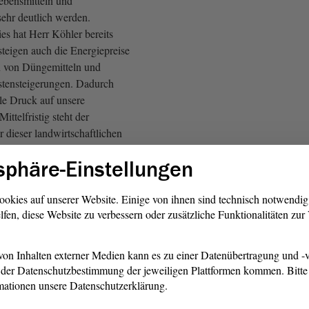
ebensmitteln und
ehr deutlich werden.
ies hat Herr Köhler bereits
steigen auch die Energiepreise
n von Düngemitteln und
stensteigerungen. Dadurch
elle Druck auf unsere
ittelfristig steht der
r dieser landwirtschaftlichen
lich unter Gefahr. Ebenso
sphäre-Einstellungen
ußen und höhere
e. Wenn konventionelle
ergieintensive Unternehmen
ookies auf unserer Website. Einige von ihnen sind technisch notwendi
lfen, diese Website zu verbessern oder zusätzliche Funktionalitäten zu
icht mehr wettbewerbsfähig
dort aufgeben, mögen das
andtag
gar nicht schlimm
on Inhalten externer Medien kann es zu einer Datenübertragung und -v
ktion
gehört nicht dazu. Wir
der Datenschutzbestimmung der jeweiligen Plattformen kommen. Bitte 
tze und Wertschöpfung in
mationen unsere Datenschutzerklärung.
n.