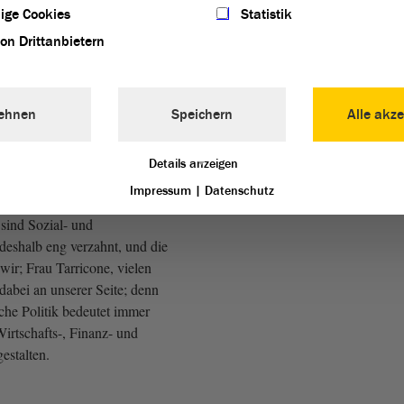
ige Cookies
Statistik
von Drittanbietern
der Grundversorgungsfunktion
t abgesehen, sichern unsere
ehnen
Speichern
Alle akze
ich auch Hunderte von
d auch das ist Sozialpolitik.
Details anzeigen
Impressum
|
Datenschutz
sind Sozial- und
 deshalb eng verzahnt, und die
r; Frau Tarricone, vielen
dabei an unserer Seite; denn
iche Politik bedeutet immer
Wirtschafts-, Finanz- und
gestalten.