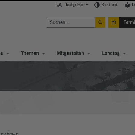
Textgröße
Kontrast
L
Term
es
Themen
Mitgestalten
Landtag
gssitzung