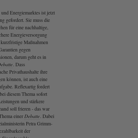
 und Energiemarktes ist jetzt
ng gefordert. Sie muss die
en für eine nachhaltige,
ichere Energieversorgung
h kurzfristige Maßnahmen
 Garantien gegen
sionen, darum geht es in
ebatte
. Dass
he Privathaushalte ihre
en können, ist auch eine
ufgabe. Reflexartig fordert
ei diesem Thema sofort
Leistungen und stärkere
nd soll frieren - das war
 Thema einer
Debatte
. Dabei
zialministerin Petra Grimm-
ezahlbarkeit der