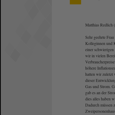
Matthias Redlich
Sehr geehrte Frau 
Kolleginnen und K
einer schwierigen 
wir in vielen Bere
Verbraucherpreise
höhere Inflations
hatten wir zuletzt 
dieser Entwicklung
Gas und Strom. Ge
gab es an der Str
dies alles haben w
Dadurch müssen z.
Zweipersonenhaus