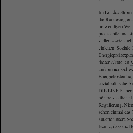
Im Fall des Strom-
die Bundesregieru
notwendigen Weich
preisstabile und s
stellen sowie auc
einleiten. Soziale
Energiepreisexplo
dieser Aktuellen
D
einkommensschwac
Energiekosten trag
sozialpolitische A
DIE LINKE aber b
höhere staatliche 
Regulierung. Niema
schon einmal das
äußerte unsere So
Benne, dass die B