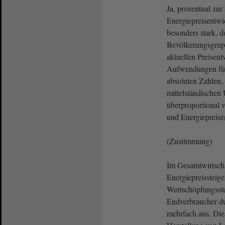
Ja, prozentual zu
Energiepreisentw
besonders stark, d
Bevölkerungsgrupp
aktuellen Preisent
Aufwendungen für
absoluten Zahlen, 
mittelständischen
überproportional 
und Energiepreisen
(Zustimmung)
Im Gesamtwirtscha
Energiepreissteige
Wertschöpfungsstu
Endverbraucher du
mehrfach aus. Die