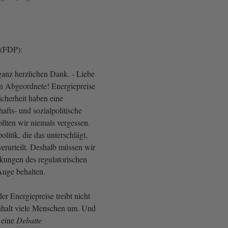
 (FDP):
ganz herzlichen Dank. - Liebe
 Abgeordnete! Energiepreise
cherheit haben eine
afts- und sozialpolitische
llten wir niemals vergessen.
litik, die das unterschlägt,
verurteilt. Deshalb müssen wir
rkungen des regulatorischen
Auge behalten.
r Energiepreise treibt nicht
nhalt viele Menschen um. Und
 eine
Debatte