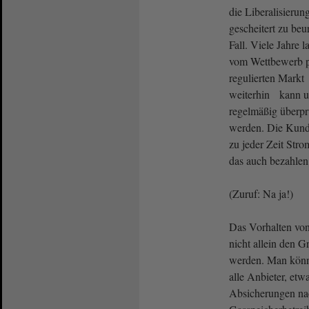
die Liberalisierun
gescheitert zu beur
Fall. Viele Jahre 
vom Wettbewerb pr
regulierten Markt
weiterhin kann u
regelmäßig überprü
werden. Die Kunde
zu jeder Zeit St
das auch bezahlen
(Zuruf: Na ja!)
Das Vorhalten von
nicht allein den 
werden. Man könn
alle Anbieter, etw
Absicherungen na