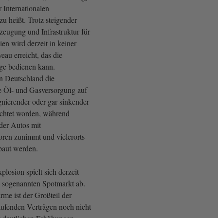
 Internationalen
u heißt. Trotz steigender
rzeugung und Infrastruktur für
en wird derzeit in keiner
eau erreicht, das die
ge bedienen kann.
in Deutschland die
ie Öl- und Gasversorgung auf
gnierender oder gar sinkender
chtet worden, während
 der Autos mit
ren zunimmt und vielerorts
baut werden.
plosion spielt sich derzeit
 sogenannten Spotmarkt ab.
me ist der Großteil der
aufenden Verträgen noch nicht