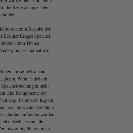
bern wird zudem schon eine
rt, die Reservekapazitäten
schreiben.
ßerte sich zum Beispiel der
er Berliner Erdgas Speicher
kürzlich zum Thema
d Versorgungssicherheit wie
önnen am schnellsten auf
reagieren. Wenn es jedoch
en Speicherbuchungen mehr
esentliche Komponente der
rheit weg. Es müssen Regeln
ine gerechte Kostenverteilung
gssicherheit gefunden werden.
eit entsteht, wenn alle
Verantwortung übernehmen.