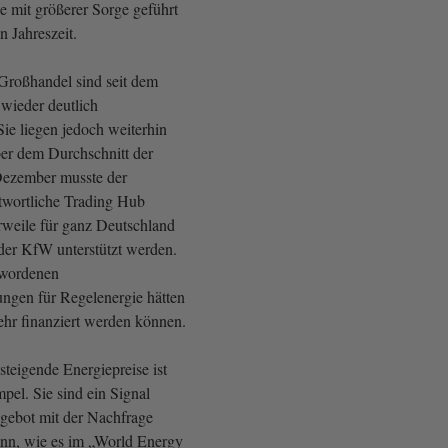
e mit größerer Sorge geführt
n Jahreszeit.
Großhandel sind seit dem
wieder deutlich
ie liegen jedoch weiterhin
er dem Durchschnitt der
 Dezember musste der
twortliche Trading Hub
erweile für ganz Deutschland
 der KfW unterstützt werden.
ewordenen
ngen für Regelenergie hätten
ehr finanziert werden können.
steigende Energiepreise ist
mpel. Sie sind ein Signal
ngebot mit der Nachfrage
nn, wie es im „World Energy