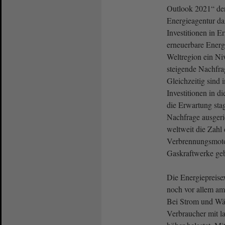
Outlook 2021“ der
Energieagentur daz
Investitionen in E
erneuerbare Energi
Weltregion ein Niv
steigende Nachfra
Gleichzeitig sind 
Investitionen in d
die Erwartung sta
Nachfrage ausgeri
weltweit die Zahl
Verbrennungsmoto
Gaskraftwerke ge
Die Energiepreisex
noch vor allem am
Bei Strom und Wär
Verbraucher mit l