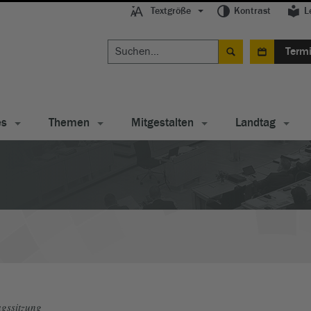
Textgröße
Kontrast
L
Term
es
Themen
Mitgestalten
Landtag
gssitzung