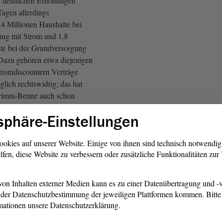
it deutlichen Erhöhungen
Tagen allerdings
,4 Millionen Haushalte bei
ung mit Strom und 1,8
te bei der Grundversorgung
Dazu gehören etwa diejenigen
tromdiscountern Verträge
glich rechtswidrig; das hat
Grimm-Benne auch schon
gt worden sind und die nun
sphäre-Einstellungen
orgung in die deutlich
tarife rutschen.
ookies auf unserer Website. Einige von ihnen sind technisch notwendi
lfen, diese Website zu verbessern oder zusätzliche Funktionalitäten zu
ne wird zurzeit darüber
rundversorgern
Neu- und
on Inhalten externer Medien kann es zu einer Datenübertragung und -v
fe gänzlich zu verbieten.
der Datenschutzbestimmung der jeweiligen Plattformen kommen. Bitte 
 das skeptisch, weil eine
mationen unsere Datenschutzerklärung.
Anzahl an Neukunden gerade