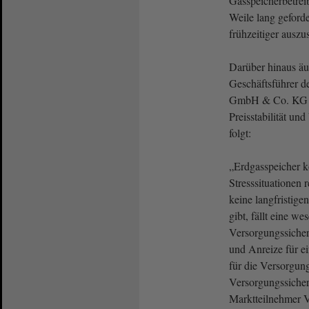
Gasspeicherbetrei
Weile lang geforde
frühzeitiger auszu
Darüber hinaus äu
Geschäftsführer d
GmbH & Co. KG 
Preisstabilität un
folgt:
„Erdgasspeicher k
Stresssituationen 
keine langfristig
gibt, fällt eine w
Versorgungssiche
und Anreize für e
für die Versorgun
Versorgungssicherh
Marktteilnehmer 