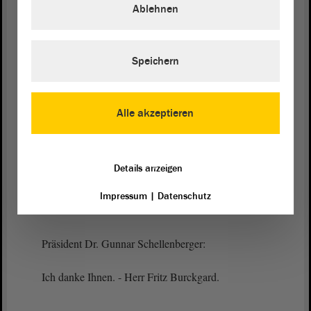
Ablehnen
Ich danke Ihnen. - Frau Iris Goerke-Berzau, bitte.
Speichern
Iris Goerke-Berzau:
Ich schwöre, dass ich als gerechter Richter die
Alle akzeptieren
Verfassung des Landes Sachsen-Anhalt und das
Grundgesetz für die Bundesrepublik Deutschland
getreulich wahren und meine richterlichen Pflichten
Details anzeigen
gegenüber jedermann gewissenhaft erfüllen werde,
so wahr mir Gott helfe.
Impressum
|
Datenschutz
Präsident Dr. Gunnar Schellenberger:
Ich danke Ihnen. - Herr Fritz Burckgard.