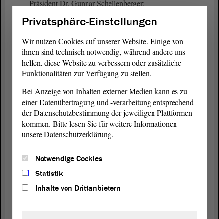
Präsident Dr. Gunnar Schellenberger:
Privatsphäre-Einstellungen
Nun kommen wir zur Vereidigung der
stellvertretenden Mitglieder des
Wir nutzen Cookies auf unserer Website. Einige von
Landesverfassungsgerichts. - Frau Dr. Alexandra
ihnen sind technisch notwendig, während andere uns
König.
helfen, diese Website zu verbessern oder zusätzliche
Funktionalitäten zur Verfügung zu stellen.
Bei Anzeige von Inhalten externer Medien kann es zu
Dr. Alexandra König:
einer Datenübertragung und -verarbeitung entsprechend
der Datenschutzbestimmung der jeweiligen Plattformen
Ich schwöre, dass ich als gerechter Richter die
kommen. Bitte lesen Sie für weitere Informationen
Verfassung des Landes Sachsen-Anhalt und das
unsere Datenschutzerklärung.
Grundgesetz für die Bundesrepublik Deutschland
getreulich wahren und meine richterlichen Pflichten
Notwendige Cookies
gegenüber jedermann gewissenhaft erfüllen werde,
Statistik
so wahr mir Gott helfe. .
Inhalte von Drittanbietern
Präsident Dr. Gunnar Schellenberger: