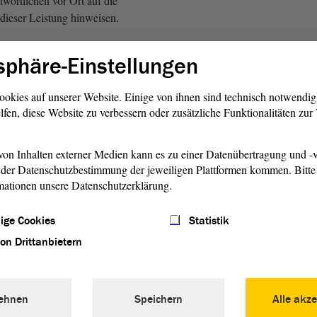
wortlichen vor Ort auf die
ieser Leistung hinweisen.
h den Appell auch an die
sphäre-Einstellungen
 kommunalen und der freien
 und Jugendhilfe, auf das
ookies auf unserer Website. Einige von ihnen sind technisch notwendi
fmerksam zu machen - ich
lfen, diese Website zu verbessern oder zusätzliche Funktionalitäten zu
ie schon sehr vorbildlich -
die Möglichkeit der
ubieten. Das Land kann den
on Inhalten externer Medien kann es zu einer Datenübertragung und -v
der Datenschutzbestimmung der jeweiligen Plattformen kommen. Bitte 
orschreiben, wie man die
mationen unsere Datenschutzerklärung.
rganisiert; denn in den
reien Städten, denen das
ige Cookies
Statistik
lhabepaket obliegt,
hörden selbst über ihr
von Drittanbietern
ren.
ten Damen und Herren
ehnen
Speichern
Alle akze
 Digitalisierung kann - das