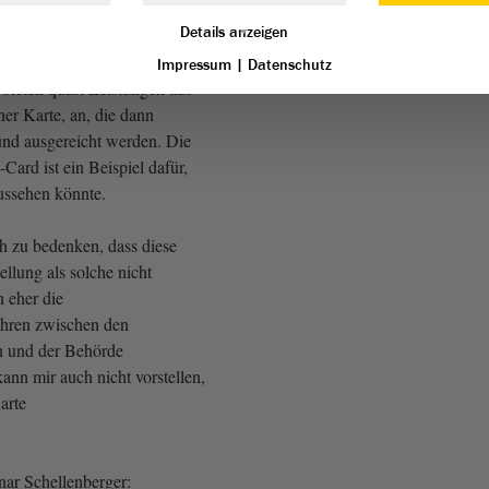
 hierbei Hürden abbauen und
Details anzeigen
- das haben wir eben gehört
s mit Ideen auf den digitalen
Impressum
|
Datenschutz
bieten quasi Leistungen aus
ner Karte, an, die dann
 und ausgereicht werden. Die
ard ist ein Beispiel dafür,
ussehen könnte.
ch zu bedenken, dass diese
ellung als solche nicht
n eher die
hren zwischen den
n und der Behörde
kann mir auch nicht vorstellen,
arte
nar Schellenberger: