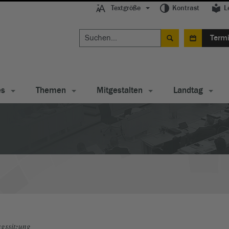
Textgröße
Kontrast
L
Term
es
Themen
Mitgestalten
Landtag
gssitzung