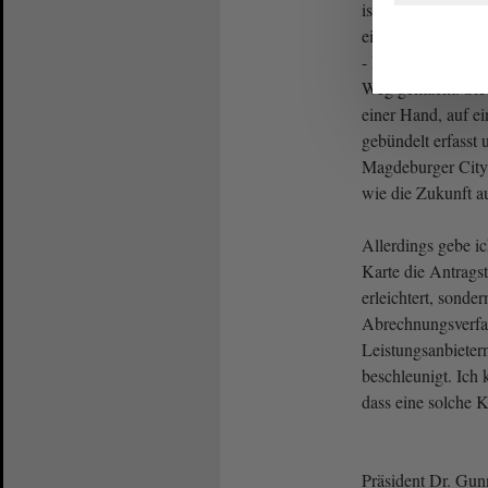
ist richtig - auch
einige Kommunen 
- haben sich bereit
Weg gemacht. Sie 
einer Hand, auf ei
gebündelt erfasst
Magdeburger City-C
wie die Zukunft a
Allerdings gebe i
Karte die Antragst
erleichtert, sonder
Abrechnungsverfa
Leistungsanbieter
beschleunigt. Ich 
dass eine solche K
Präsident Dr. Gun