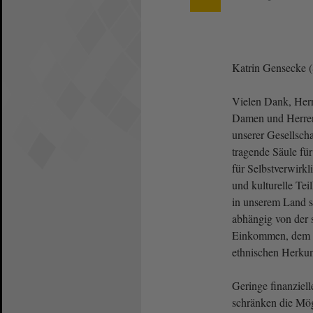
Katrin Gensecke 
Vielen Dank, Herr 
Damen und Herren
unserer Gesellscha
tragende Säule fü
für Selbstverwirkl
und kulturelle Te
in unserem Land s
abhängig von der 
Einkommen, dem B
ethnischen Herkunf
Geringe finanziell
schränken die Mög