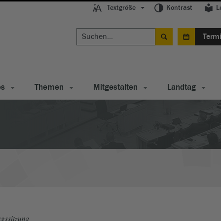
Textgröße
Kontrast
L
Term
es
Themen
Mitgestalten
Landtag
gssitzung