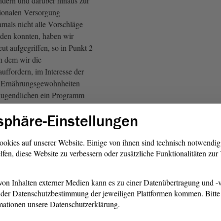
ndern und darüber hinaus zur
ionalen Versorgung
amals nicht alle Vorschläge
rden konnten, haben wir
eut aufgegriffen, so in Punkt 2
in dem wir die
uffordern, im Interesse der
 Ernährungsgewohnheiten
Jugendlichen ein Programm
ng und Unterhaltung von
sphäre-Einstellungen
inrichtungen der
Schulen vorzulegen. Wie
enversorgungseinrichtungen
ookies auf unserer Website. Einige von ihnen sind technisch notwendi
lfen, diese Website zu verbessern oder zusätzliche Funktionalitäten zu
hier sicherlich niemandem zu
on Inhalten externer Medien kann es zu einer Datenübertragung und -v
rag
von CDU, SPD und FDP,
der Datenschutzbestimmung der jeweiligen Plattformen kommen. Bitte 
nhalt in den kommenden
mationen unsere Datenschutzerklärung.
es Landesprogramm