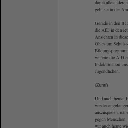
damit alle andere
geht sie in der An
Gerade in den Ber
die AfD in den let
Ansichten in die
Ob es um Schulsozi
Bildungsprogramm 
witterte die AfD ei
Indoktrination un
Jugendlichen.
(Zuruf)
Und auch heute, 
wieder angefange
auszuspielen, näm
gegen Menschen, d
wir auch heute wi