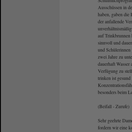
Schulmilchprogra
Ausschüssen in der
haben, gaben die B
der anfallende Ve
unverhältnismäßig 
auf Trinkbrunnen 
sinnvoll und dauer
und Schülerinnen 
zwei Jahre zu unte
dauerhaft Wasser 
Verfügung zu ste
trinken ist gesund
Konzentrationsfähi
besonders beim Le
(Beifall - Zurufe)
Sehr geehrte Dame
fordern wir eine 