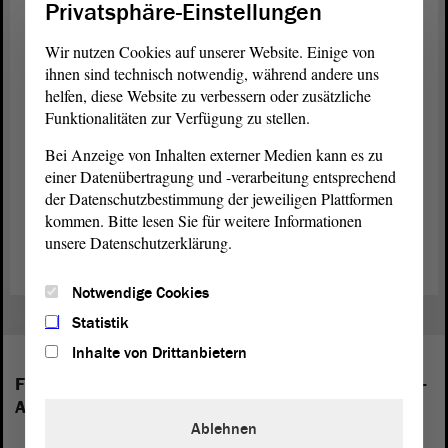
Privatsphäre-Einstellungen
eine persönliche Erklärung abgeben zu können. Ich
weise darauf hin, dass eine solche nach § 67 der
Wir nutzen Cookies auf unserer Website. Einige von
Geschäftsordnung
möglich, aber inhaltlich begrenzt
ihnen sind technisch notwendig, während andere uns
ist.
helfen, diese Website zu verbessern oder zusätzliche
Funktionalitäten zur Verfügung zu stellen.
Bei Anzeige von Inhalten externer Medien kann es zu
einer Datenübertragung und -verarbeitung entsprechend
der Datenschutzbestimmung der jeweiligen Plattformen
Zurück zur Landtagssitzung
kommen. Bitte lesen Sie für weitere Informationen
unsere Datenschutzerklärung.
Notwendige Cookies
Statistik
Inhalte von Drittanbietern
Folgende Fraktionen sind im Landtag von Sachsen-
Anhalt vertreten:
Ablehnen