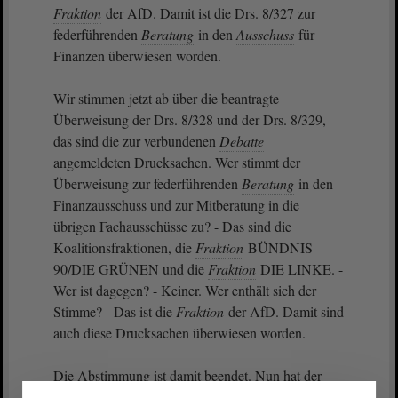
Fraktion
der AfD. Damit ist die Drs. 8/327 zur
federführenden
Beratung
in den
Ausschuss
für
Finanzen überwiesen worden.
Wir stimmen jetzt ab über die beantragte
Überweisung der Drs. 8/328 und der Drs. 8/329,
das sind die zur verbundenen
Debatte
angemeldeten Drucksachen. Wer stimmt der
Überweisung zur federführenden
Beratung
in den
Finanzausschuss und zur Mitberatung in die
übrigen Fachausschüsse zu? - Das sind die
Koalitionsfraktionen, die
Fraktion
BÜNDNIS
90/DIE GRÜNEN und die
Fraktion
DIE LINKE. -
Wer ist dagegen? - Keiner. Wer enthält sich der
Stimme? - Das ist die
Fraktion
der AfD. Damit sind
auch diese Drucksachen überwiesen worden.
Die Abstimmung ist damit beendet. Nun hat der
Abg. Herr Siegmund um die Gelegenheit gebeten,