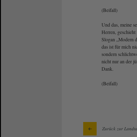
(Beifall)
Und das, meine s
Herren, geschieht
Slogan „Modern d
das ist für mich n
sondern schlichtw
nicht nur an der j
Dank.
(Beifall)
Zurück zur Landta