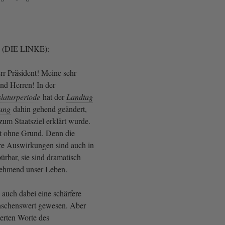
ch (DIE LINKE):
rr Präsident! Meine sehr
nd Herren! In der
slaturperiode
hat der
Landtag
ung
dahin gehend geändert,
um Staatsziel erklärt wurde.
t ohne Grund. Denn die
re Auswirkungen sind auch in
rbar, sie sind dramatisch
ehmend unser Leben.
e auch dabei eine schärfere
schenswert gewesen. Aber
ßerten Worte des