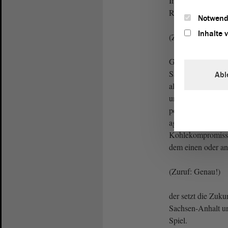
Industrieverfahren
Recycling voranzu
Notwend
Inhalte 
(Zustimmung)
Genau dies würde 
Sachsen-Anhalt zu
Abl
allerdings an alth
und der Industrie s
politischer Rücke
agieren kann wie 
Kohlekompromiss 
dem einen oder an
(Zuruf: Genau!)
der setzt die Zuku
Sachsen-Anhalt un
Spiel.