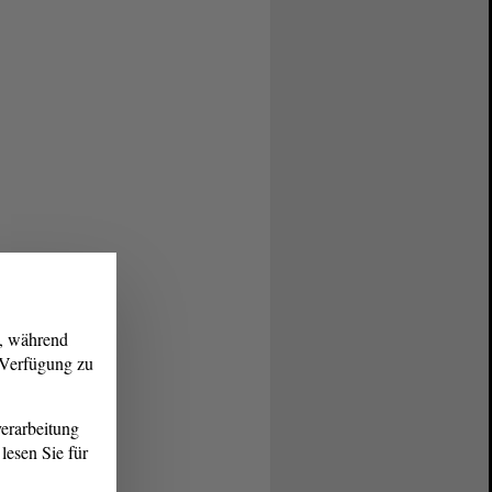
g, während
r Verfügung zu
erarbeitung
lesen Sie für