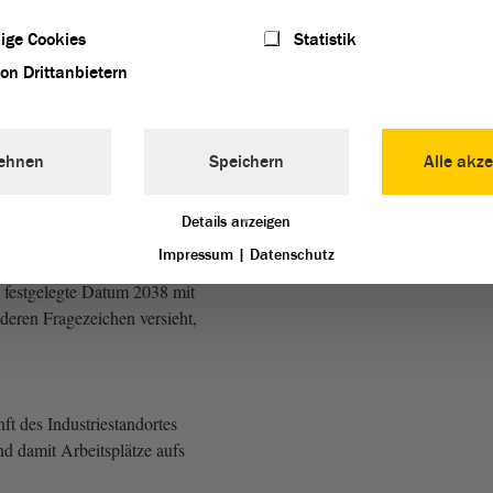
, aber eben auch das
treiben.
ige Cookies
Statistik
von Drittanbietern
den Industriestandort
kunftsfest machen. Wer
ehnen
Speichern
Alle akze
ergebrachten Zöpfen festhält
uggeriert, dass sie mit
Details anzeigen
ndeckung einfach weiter
Impressum
|
Datenschutz
bisher und sogar das im
festgelegte Datum 2038 mit
deren Fragezeichen versieht,
nft des Industriestandortes
d damit Arbeitsplätze aufs