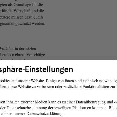
gien als Grundlage für die
 für die Wirtschaft und die
Letztere müssen dazu durch
rgiearmut geschützt werden.
Fraktion
in der letzten
bereits mehrere Vorschläge
nsbesondere in der
sphäre-Einstellungen
uation steigender
erlich für leichte Linderung
enn sie denn umgesetzt
ookies auf unserer Website. Einige von ihnen sind technisch notwendi
lfen, diese Website zu verbessern oder zusätzliche Funktionalitäten zu
at es das Land in der Hand,
on Inhalten externer Medien kann es zu einer Datenübertragung und -v
twicklung zu stärken und
der Datenschutzbestimmung der jeweiligen Plattformen kommen. Bitte 
e und energieeffiziente
mationen unsere Datenschutzerklärung.