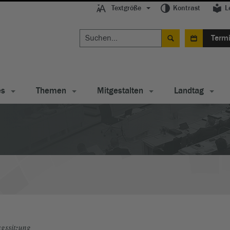
Textgröße
Kontrast
L
Term
es
Themen
Mitgestalten
Landtag
gssitzung