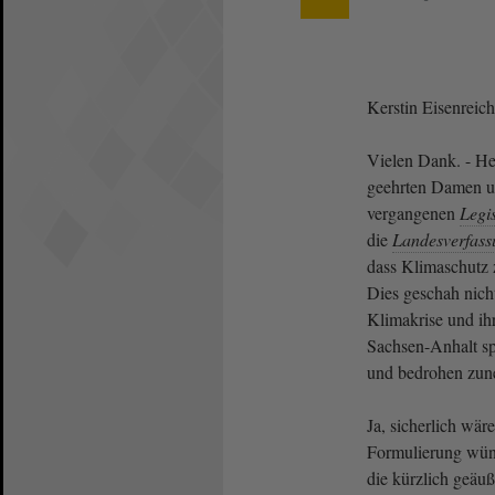
Kerstin Eisenrei
Vielen Dank. - He
geehrten Damen u
vergangenen
Legi
die
Landesverfass
dass Klimaschutz z
Dies geschah nich
Klimakrise und ih
Sachsen-Anhalt spü
und bedrohen zun
Ja, sicherlich wär
Formulierung wün
die kürzlich geäu