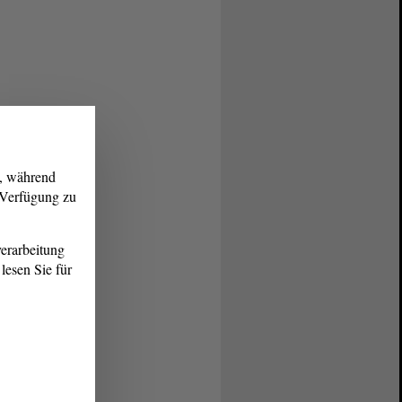
g, während
r Verfügung zu
erarbeitung
lesen Sie für