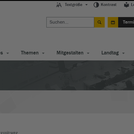
Textgröße
Kontrast
L
Term
es
Themen
Mitgestalten
Landtag
gssitzung