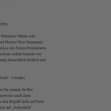
FDP):
r Präsident! Meine sehr
nd Herren! Herr Siegmund,
aktion
der Freien Demokraten
chsen-Anhalt braucht von
ung hinsichtlich Freiheit und
 Doch! - Unruhe)
n Sie einmal: Ist Ihre
herweise auch darin
e den Begriff nicht auf Freie
rn auf „freiheitlich“