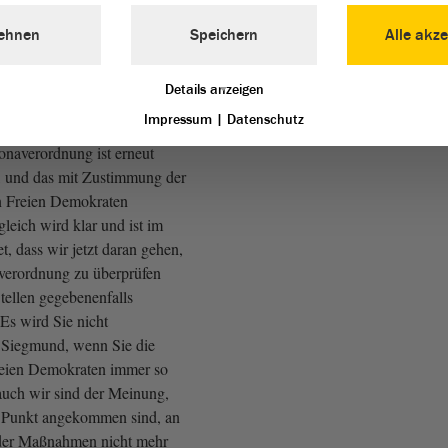
rdnung genau darauf immer
werden.
ehnen
Speichern
Alle akze
Details anzeigen
Impressum
|
Datenschutz
il Sie es angesprochen
onaverordnung ist erneut
, und das mit Zustimmung der
en Freien Demokraten
leich wird klar und ist im
t, dass wir jetzt daran gehen,
erordnung zu überprüfen
ellen gegebenenfalls
Es wird Sie nicht
 Siegmund, wenn Sie die
eien Demokraten immer so
 auch wir sind der Meinung,
m Punkt angekommen sind, an
 der Maßnahmen nicht mehr