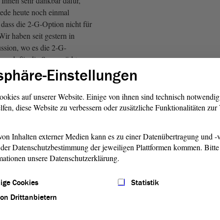
n Ihnen sehr dankbar dafür,
Rede heute noch einmal
, dass die 2-G-Option nicht für
Wir haben seit gestern in
ssion, wo es die 2-G-
h auch für die Supermärkte,
sphäre-Einstellungen
chkeiten, gibt. Ich bin dafür
se
Landesregierung
klar sagt,
g für alle zugänglich sein
ookies auf unserer Website. Einige von ihnen sind technisch notwendi
iben wird.
lfen, diese Website zu verbessern oder zusätzliche Funktionalitäten zu
ten Damen und Herren! Wir
on Inhalten externer Medien kann es zu einer Datenübertragung und -v
n sehen die Maßnahmen, die
der Datenschutzbestimmung der jeweiligen Plattformen kommen. Bitte 
er Covid-19-Pandemie
mationen unsere Datenschutzerklärung.
sind, immer unter dem klaren
erlich, geeignet und
ige Cookies
Statistik
rwarten auch von dieser
von Drittanbietern
 die wir tragen, dass die
r Corona-