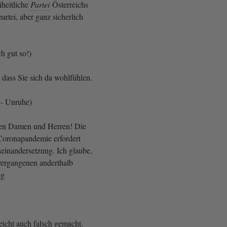
iheitliche
Partei
Österreichs
artei, aber ganz sicherlich
ch gut so!)
, dass Sie sich da wohlfühlen.
 - Unruhe)
ten Damen und Herren! Die
oronapandemie erfordert
seinandersetzung. Ich glaube,
vergangenen anderthalb
ig
eicht auch falsch gemacht.