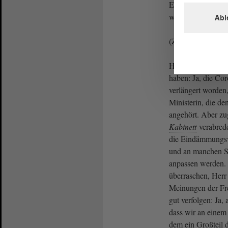
Eindämmungsvero
wieder überprüft 
Abl
(Zustimmung)
Herr Siegmund, we
haben: Ja, die Cor
verlängert worden
Ministerin, die d
angehört. Aber zug
Kabinett
verabrede
die Eindämmungsv
und an manchen St
anpassen werden. 
überraschen, Herr
Meinungen der Fr
gut verfolgen: Ja,
dass wir an eine
dem ein Großteil