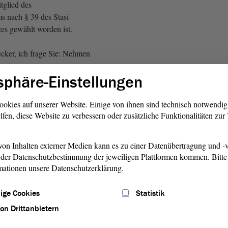
tglied des
 nach § 39 des Stasi-
es gewählt worden ist.
ker, ich frage Sie: Nehmen
sphäre-Einstellungen
ecker:
ookies auf unserer Website. Einige von ihnen sind technisch notwendi
lfen, diese Website zu verbessern oder zusätzliche Funktionalitäten zu
 Wahl an.
on Inhalten externer Medien kann es zu einer Datenübertragung und -v
der Datenschutzbestimmung der jeweiligen Plattformen kommen. Bitte 
Anne-Marie Keding:
mationen unsere Datenschutzerklärung.
unsch zu Ihrer Wahl. Ich
ige Cookies
Statistik
es Gute.
von Drittanbietern