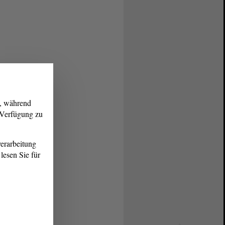
g, während
r Verfügung zu
erarbeitung
lesen Sie für