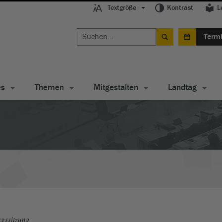
Textgröße
Kontrast
L
Term
es
Themen
Mitgestalten
Landtag
gssitzung