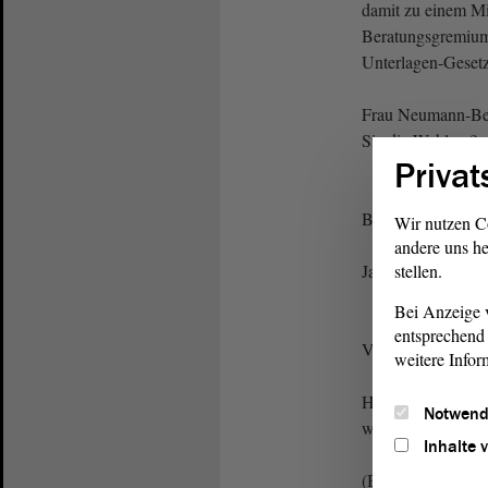
damit zu einem Mi
Beratungsgremiums
Unterlagen-Gesetz
Frau Neumann-Bec
Sie die Wahl an?
Privat
Birgit Neumann-B
Wir nutzen C
andere uns he
stellen.
Ja, ich nehme die
Bei Anzeige v
entsprechend 
Vizepräsidentin 
weitere Infor
Herzlichen Glückw
Notwend
wünsche Ihnen all
Inhalte 
(Beifall)