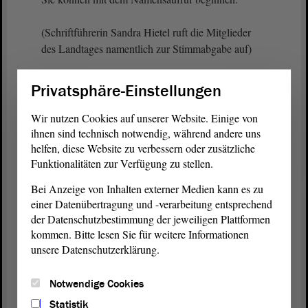
(Schriftführerin Sandra Hietel ruft die Mitglieder
des Landtages namentlich zur Stimmabgabe auf)
Privatsphäre-Einstellungen
Präsident Dr. Gunnar Schellenberger:
Wir nutzen Cookies auf unserer Website. Einige von
Noch einmal die Standardfrage: Haben alle ihre
ihnen sind technisch notwendig, während andere uns
Stimme abgegeben? - Ich glaube, ja. Gibt es noch
helfen, diese Website zu verbessern oder zusätzliche
Funktionalitäten zur Verfügung zu stellen.
jemanden, der dies nicht getan hat? - Nein. Dann
unterbreche ich die Sitzung erneut. Bis zur
Bei Anzeige von Inhalten externer Medien kann es zu
Bekanntgabe des Wahlergebnisses bitte ich Sie, im
einer Datenübertragung und -verarbeitung entsprechend
Raum zu bleiben. Bei 97 Stimmen geht das recht
der Datenschutzbestimmung der jeweiligen Plattformen
zügig. Wir beeilen uns. - Danke.
kommen. Bitte lesen Sie für weitere Informationen
unsere Datenschutzerklärung.
Notwendige Cookies
Statistik