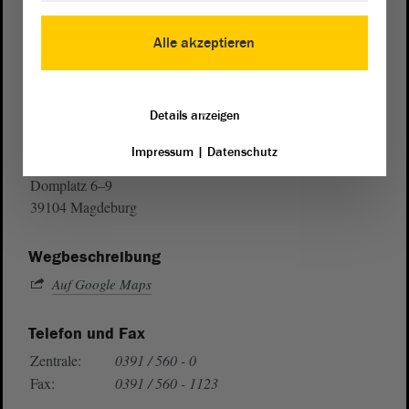
Alle akzeptieren
Details anzeigen
Postanschrift
Impressum
|
Datenschutz
von Sachsen-Anhalt
Landtag
Domplatz 6–9
39104 Magdeburg
Wegbeschreibung
Auf Google Maps
Telefon und Fax
Zentrale:
0391 / 560 - 0
Fax:
0391 / 560 - 1123