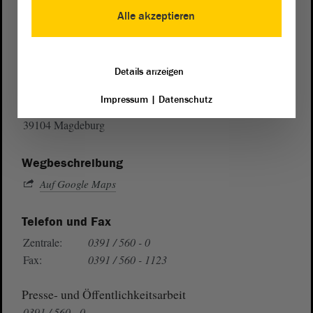
Alle akzeptieren
Postanschrift
Details anzeigen
von Sachsen-Anhalt
Landtag
Impressum
|
Datenschutz
Domplatz 6–9
39104 Magdeburg
Wegbeschreibung
Auf Google Maps
Telefon und Fax
Zentrale:
0391 / 560 - 0
Fax:
0391 / 560 - 1123
Presse- und Öffentlichkeitsarbeit
0391 / 560 - 0