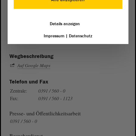
Postanschrift
Details anzeigen
von Sachsen-Anhalt
Landtag
Domplatz 6–9
Impressum
|
Datenschutz
39104 Magdeburg
Wegbeschreibung
Auf Google Maps
Telefon und Fax
Zentrale:
0391 / 560 - 0
Fax:
0391 / 560 - 1123
Presse- und Öffentlichkeitsarbeit
0391 / 560 - 0
Besucherdienst