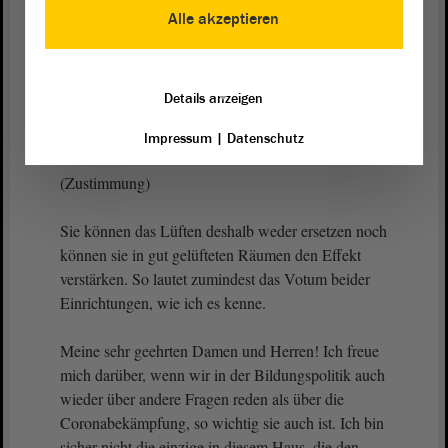
Anschaffung von mobilen Luftfiltern für alle
Alle akzeptieren
Klassen und alle Räume sinnvoll ist. Denn auch das
Bundesumweltamt und das Robert-Koch-Institut
sagen in ihren Empfehlungen ganz klar: Gegen
Details anzeigen
Aerosole hilft am besten das Lüften. Mobile
Luftfilter können damit einfach nicht mithalten.
Impressum
|
Datenschutz
(Zustimmung)
Sie können das Lüften deshalb weder ersetzen noch
können sie in gut gelüfteten Räumen den Effekt
verstärken. So lautet zumindest das Votum beider
Einrichtungen, wie ich es kenne.
Meine sehr geehrten Damen und Herren! Ich freue
mich darüber, wenn wir in der Bildungspolitik auch
wieder über andere Fragen reden als über die
Coronabekämpfung, so wichtig sie auch ist. Ich bin
sicher nicht die einzige in diesem Haus, die den