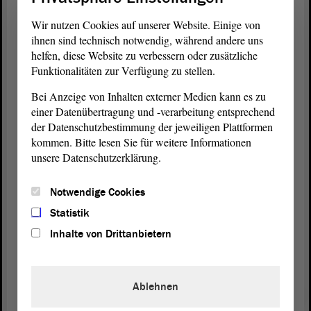
anderen Bundesländern und dem Bund sowie im
Einklang mit den EU-Mitgliedstaaten agiert
Wir nutzen Cookies auf unserer Website. Einige von
werden.
ihnen sind technisch notwendig, während andere uns
helfen, diese Website zu verbessern oder zusätzliche
Funktionalitäten zur Verfügung zu stellen.
Wir müssen auch einfach einmal zur Kenntnis
nehmen, dass die Probleme der Welt nicht in
Bei Anzeige von Inhalten externer Medien kann es zu
Sachsen-Anhalt gelöst werden können. Das
einer Datenübertragung und -verarbeitung entsprechend
funktioniert nur auf der Bundesebene und in enger
der Datenschutzbestimmung der jeweiligen Plattformen
Zusammenarbeit mit der europäischen Ebene.
kommen. Bitte lesen Sie für weitere Informationen
unsere Datenschutzerklärung.
Was wir jetzt tatsächlich prioritär brauchen, ist die
Hilfe der Weltgemeinschaft in allen Bereichen vor
Notwendige Cookies
Ort, damit die Menschen Afghanistan nicht
Statistik
verlassen müssen. Es muss der Weltgemeinschaft
Inhalte von Drittanbietern
gelingen, den Menschen in der Region Sicherheit,
Schutz und eine Lebensperspektive zu bieten.
Ablehnen
Ich bitte, wie es Herr Erben schon beantragt hat, um
Überweisung des Antrages und danke für die