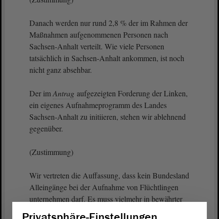
Danach werden nur rund 2,8 % der im Rahmen der
Maßnahmen aufgenommenen Personen nach
Sachsen-Anhalt verteilt. Wie viele Personen
tatsächlich in Sachsen-Anhalt ankommen, ist noch
nicht ganz absehbar.
Der im
Antrag
aufgezeigten Forderung der Linken,
ein eigenes Aufnahmeprogramm des Landes
Sachsen-Anhalt zu initiieren, stehen wir ablehnend
gegenüber.
(Zustimmung)
Wir vertreten die Auffassung, dass kein Bundesland
Alleingänge bei der Aufnahme von Flüchtlingen
unternehmen darf. Es muss vielmehr in bewährter
Weise und in enger Zusammenarbeit mit den
Privatsphäre-Einstellungen