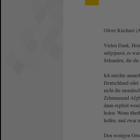
Oliver Kirchner (
Vielen Dank, Herr
aufgepasst, es wa
Sekunden, die die
Ich möchte anmerk
Deutschland oder 
nicht die moralisc
Zehntausend Afgh
dann explizit wen
holen. Wenn überh
helfen, und zwar 
Den wenigen Ortskr