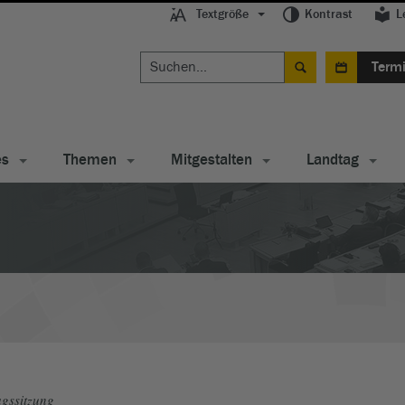
Textgröße
Kontrast
L
Term
es
Themen
Mitgestalten
Landtag
gssitzung