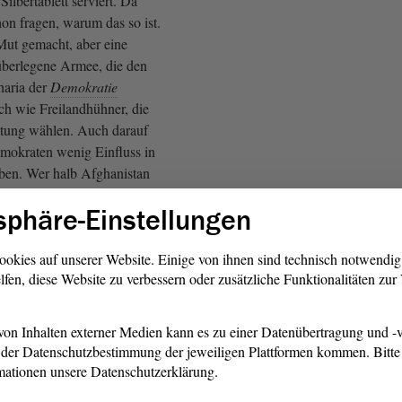
Silbertablett serviert. Da
hon fragen, warum das so ist.
 Mut gemacht, aber eine
überlegene Armee, die den
haria der
Demokratie
sich wie Freilandhühner, die
altung wählen. Auch darauf
mokraten wenig Einfluss in
ben. Wer halb Afghanistan
holen will, wie Sie von den
sphäre-Einstellungen
n nicht Afghanistan, sondern
land selbst Afghanistan.
ookies auf unserer Website. Einige von ihnen sind technisch notwendi
lfen, diese Website zu verbessern oder zusätzliche Funktionalitäten zu
Scholl-Latour gesagt.
on Inhalten externer Medien kann es zu einer Datenübertragung und -v
der Datenschutzbestimmung der jeweiligen Plattformen kommen. Bitte 
nes: Ich möchte verhindern,
mationen unsere Datenschutzerklärung.
len wie diese in den