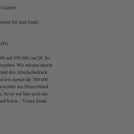
 Gallert:
ommen Sie zum Ende.
AfD):
00 auf 950 000 (sic!)#. So
tergehen. Wir müssen unsere
 und den Abschiebedruck
d erst einmal die 300 000
bewerber aus Deutschland
, bevor wir hier auch nur
and holen. - Vielen Dank.
)