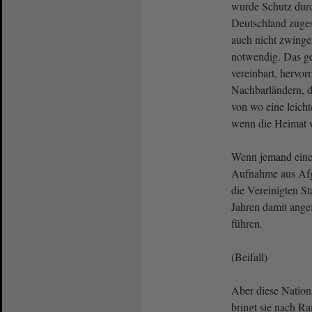
wurde Schutz dur
Deutschland zugesag
auch nicht zwinge
notwendig. Das ge
vereinbart, hervor
Nachbarländern, d
von wo eine leich
wenn die Heimat wi
Wenn jemand eine 
Aufnahme aus Afgh
die Vereinigten S
Jahren damit ange
führen.
(Beifall)
Aber diese Nation
bringt sie nach R