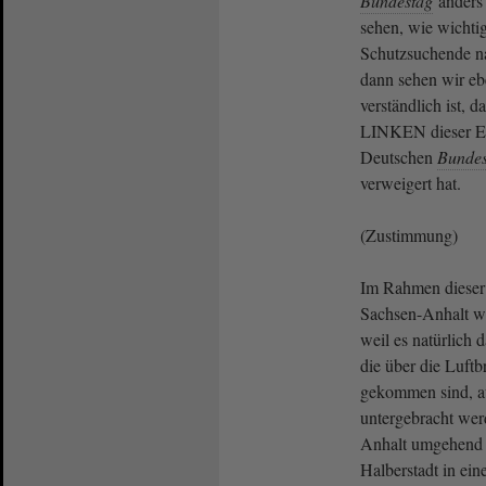
Bundestag
anders 
sehen, wie wichti
Schutzsuchende n
dann sehen wir ebe
verständlich ist, 
LINKEN dieser Ev
Deutschen
Bundes
verweigert hat.
(Zustimmung)
Im Rahmen dieser
Sachsen-Anhalt wie
weil es natürlich 
die über die Luft
gekommen sind, au
untergebracht wer
Anhalt umgehend 6
Halberstadt in ei