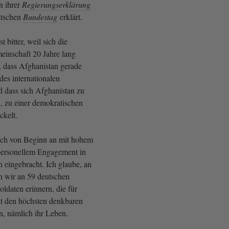
n ihrer
Regierungserklärung
utschen
Bundestag
erklärt.
 bitter, weil sich die
einschaft 20 Jahre lang
 dass Afghanistan gerade
des internationalen
d dass sich Afghanistan zu
en, zu einer demokratischen
ckelt.
ich von Beginn an mit hohem
personellem Engagement in
eingebracht. Ich glaube, an
ten wir an 59 deutschen
ldaten erinnern, die für
t den höchsten denkbaren
n, nämlich ihr Leben.