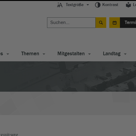
Textgröße
Kontrast
L
Term
es
Themen
Mitgestalten
Landtag
gssitzung