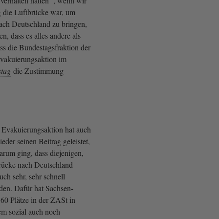
verhalten hätten , wenn wir
g die Luftbrücke war, um
ach Deutschland zu bringen,
n, dass es alles andere als
dass die Bundestagsfraktion der
akuierungsaktion im
tag
die Zustimmung
 Evakuierungsaktion hat auch
der seinen Beitrag geleistet,
darum ging, dass diejenigen,
brücke nach Deutschland
ch sehr, sehr schnell
den. Dafür hat Sachsen-
0 Plätze in der ZASt in
nem sozial auch noch