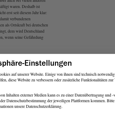
ber auch bei vielen anderen
häftigt waren. Deshalb ist
ht erst seit diesem Jahr klar:
r damit verbundenen
en als Ortskraft bei deutschen
ringt, dem wird Deutschland
en, wenn seine Gefährdung
mmt Deutschland bereits seit
sphäre-Einstellungen
hanische Ortskräfte, deren
er Tätigkeit unmittelbar
ihren Kernfamilien in
ookies auf unserer Website. Einige von ihnen sind technisch notwendi
lfen, diese Website zu verbessern oder zusätzliche Funktionalitäten zu
. Diese Aufnahmebemühungen
Abzug der internationalen
 Bundesregierung in sehr
on Inhalten externer Medien kann es zu einer Datenübertragung und -v
 mit den Ländern noch
der Datenschutzbestimmung der jeweiligen Plattformen kommen. Bitte 
rciert.
mationen unsere Datenschutzerklärung.