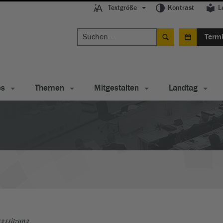
Textgröße
Kontrast
L
Term
es
Themen
Mitgestalten
Landtag
gssitzung