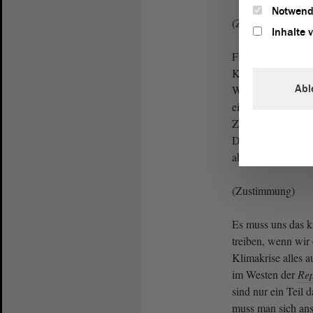
Notwend
(Zustimmung)
Inhalte 
Für die bis zum J
Klimaneutralität 
Abl
Wasserstoffstrate
einen ganz andere
Zielsetzungen un
Damen und Herren, 
aber die Klimakrise
(Zustimmung)
Es muss uns das k
treiben, wenn wir
Klimakrise alles 
im Westen der
Rep
sind nur ein Teil 
muss man sich ans