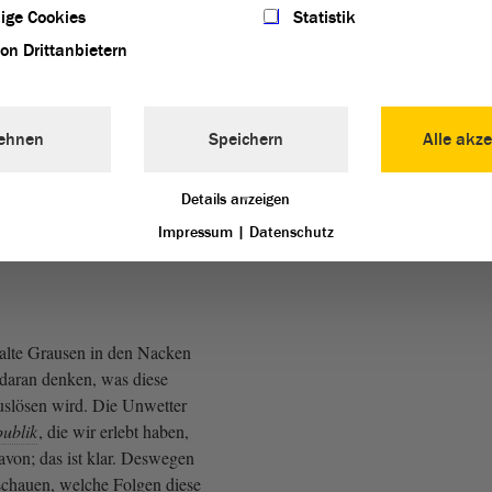
ige Cookies
Statistik
von Drittanbietern
ahr 2035 notwenige
und für die Umsetzung der
ehnen
Speichern
Alle akze
gie des Landes brauchen wir
n Fahrplan mit exakten
d Zwischenzielen. Meine
Details anzeigen
einigen ist das nicht klar,
Impressum
|
Datenschutz
 ist real.
alte Grausen in den Nacken
 daran denken, was diese
auslösen wird. Die Unwetter
ublik
, die wir erlebt haben,
davon; das ist klar. Deswegen
chauen, welche Folgen diese