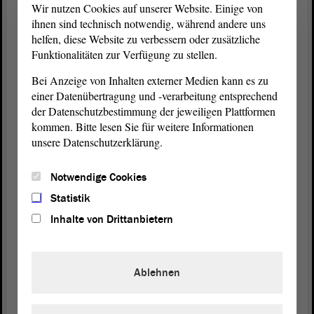
Wir nutzen Cookies auf unserer Website. Einige von
(Beifall)
ihnen sind technisch notwendig, während andere uns
helfen, diese Website zu verbessern oder zusätzliche
Funktionalitäten zur Verfügung zu stellen.
Und, verehrte Kollegin Pähle, da mag ja die Lyrik
wie an vielen Stellen des Koalitionsvertrages eine
Bei Anzeige von Inhalten externer Medien kann es zu
schöne sein, aber nichts Konkretes findet sich.
einer Datenübertragung und -verarbeitung entsprechend
der Datenschutzbestimmung der jeweiligen Plattformen
Und mit Blick auf Kinder und junge Menschen, die
kommen. Bitte lesen Sie für weitere Informationen
die Erben der Folgen dieses Koalitionsvertrages
unsere Datenschutzerklärung.
sein werden, sage ich: Diese
Landesregierung
verspielt auf allen Ebenen deren Zukunft.
Notwendige Cookies
Statistik
(Zuruf: Humbug ist das!)
Inhalte von Drittanbietern
Abgesehen davon, dass das Klima nicht geschützt
wird, wird das Wahlalter nicht abgesenkt, werden
Ablehnen
die Beteiligungsrechte nicht erweitert und wird eine
Kindergrundsicherung nicht angestrebt.