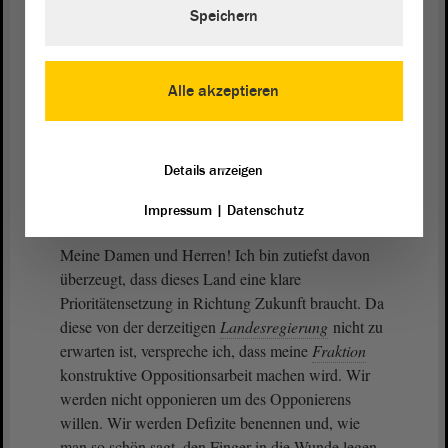
Aber vor allem: Welche Finanzen hinterlassen wir
Speichern
ihnen? - Dieser Teil des Koalitionsvertrages
offenbart das Fatale, wenn man sich nicht auf einen
klaren Kurs mit festen Prioritäten einigt. Alles
Alle akzeptieren
Inhaltliche ist weitestmöglich offen formuliert. Wie
erwähnt, liegt der Finanzvorbehalt über allem. Wie
aber werden 1,5 Milliarden € strukturelles Defizit
Details anzeigen
und 1,5 Milliarden € Corona-Sondervermögen
künftige Handlungsspielräume beeinflussen?
Impressum
|
Datenschutz
Meine Damen und Herren! Ich bin zutiefst davon
überzeugt, dass dieses Land eine klare
Prioritätensetzung in Richtung Zukunft braucht. Da
diese von der derzeitigen
Landesregierung
nicht zu
erwarten ist, verspreche ich, dass meine
Fraktion
konstruktive Oppositionsarbeit machen wird. Wir
werden nicht opponieren um des Opponierens
willen. Wir werden Defizite benennen und, wie
man so schön sagt, den Finger in die Wunde legen.