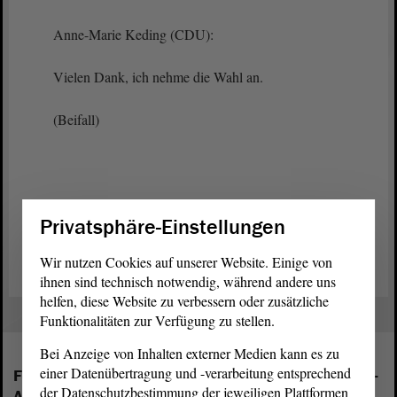
Anne-Marie Keding (CDU):
Vielen Dank, ich nehme die Wahl an.
(Beifall)
Privatsphäre-Einstellungen
Zurück zur Landtagssitzung
Wir nutzen Cookies auf unserer Website. Einige von
ihnen sind technisch notwendig, während andere uns
helfen, diese Website zu verbessern oder zusätzliche
Funktionalitäten zur Verfügung zu stellen.
Bei Anzeige von Inhalten externer Medien kann es zu
einer Datenübertragung und -verarbeitung entsprechend
Folgende Fraktionen sind im Landtag von Sachsen-
der Datenschutzbestimmung der jeweiligen Plattformen
Anhalt vertreten: